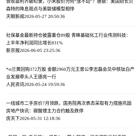
营收盈利齐破纪录，小米股价为何“涨不动”？
德银：美国财长贝
森特的降息观点与美联储模型相悖
天眼新闻
2026-05-27 20:50:36
社保基金最新持仓披露重仓89股 青睐基础化工行业
伟测科技：
上半年净利润同比增长831%
新京报
2026-06-05 23:25:36
*st兰黄回购372万股 金额2960万元
王普公李志磊会见中核钛白产
业发展牵头人王德亮一行
人民资讯
2026-05-24 19:59:36
一线城市二手房价7月领跌，国务院再次表态采取有力措施巩固
房地产
快讯：碳酸锂主力合约触及跌停
房天下
2026-05-31 12:18:36