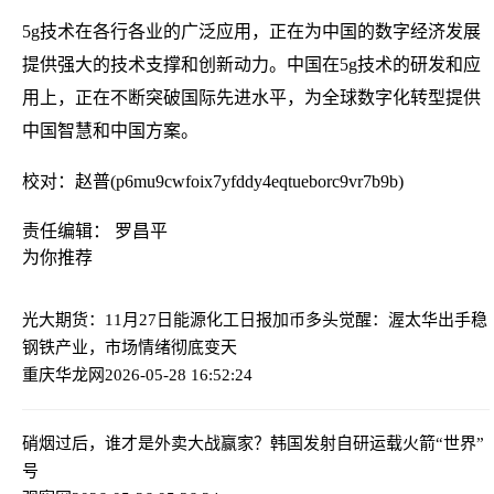
5g技术在各行各业的广泛应用，正在为中国的数字经济发展
提供强大的技术支撑和创新动力。中国在5g技术的研发和应
用上，正在不断突破国际先进水平，为全球数字化转型提供
中国智慧和中国方案。
校对：赵普(p6mu9cwfoix7yfddy4eqtueborc9vr7b9b)
责任编辑： 罗昌平
为你推荐
光大期货：11月27日能源化工日报
加币多头觉醒：渥太华出手稳
钢铁产业，市场情绪彻底变天
重庆华龙网
2026-05-28 16:52:24
硝烟过后，谁才是外卖大战赢家？
韩国发射自研运载火箭“世界”
号