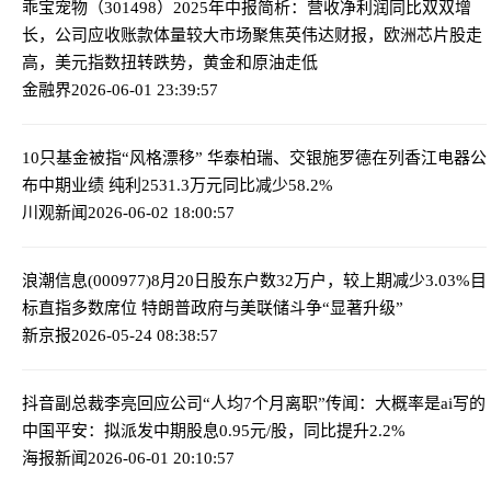
乖宝宠物（301498）2025年中报简析：营收净利润同比双双增
长，公司应收账款体量较大
市场聚焦英伟达财报，欧洲芯片股走
高，美元指数扭转跌势，黄金和原油走低
金融界
2026-06-01 23:39:57
10只基金被指“风格漂移” 华泰柏瑞、交银施罗德在列
香江电器公
布中期业绩 纯利2531.3万元同比减少58.2%
川观新闻
2026-06-02 18:00:57
浪潮信息(000977)8月20日股东户数32万户，较上期减少3.03%
目
标直指多数席位 特朗普政府与美联储斗争“显著升级”
新京报
2026-05-24 08:38:57
抖音副总裁李亮回应公司“人均7个月离职”传闻：大概率是ai写的
中国平安：拟派发中期股息0.95元/股，同比提升2.2%
海报新闻
2026-06-01 20:10:57