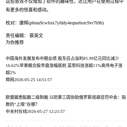
这些音效不仅增加了软件的趣味性，还让用户在使用过程中
有更多的惊喜和感动。
校对：康辉(p6mu9cwfoix7yfddy4eqtueborc9vr7b9b)
责任编辑： 蔡英文
为你推荐
中国海外发展发布中期业绩 股东应占溢利85.99亿元同比减少
16.62%
苹果概念股早盘涨幅居前 蓝思科技涨超11%高伟电子涨
超2%
舜网
2026-05-25 14:51:57
欧盟据悉酝酿二级制裁 以防第三国协助俄罗斯规避惩罚
中金：指
数的“上限”在哪？
中关村在线
2026-05-27 12:21:57