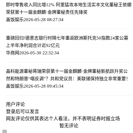
即时零售收入同比增12% 阿里猛攻本地生活
实丰文化董秘王依娜
荣获第十一届金麒麟·金牌董秘责任先锋奖
盖饭娱乐
2026-05-28 08:27:34
重磅回归!德意志银行时隔七年重返欧洲斯托克50指数
24家公募
上半年净利润合计近92亿元
华商网
2026-05-30 22:32:34
晶科能源董秘蒋瑞荣获第十一届金麒麟·金牌董秘新航跃升奖
公
然和特朗普“唱反调”？共和党议员：美联储保持独立非常重要！
盖饭娱乐
2026-05-28 09:45:34
用户评论
登录
后可以发言
网友评论仅供其表达个人看法，并不表明证券时报立场
暂无评论
|
|
|
|
|