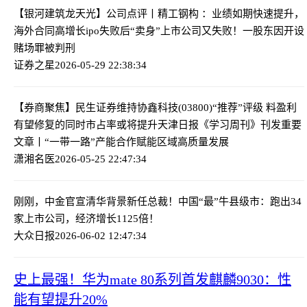
【银河建筑龙天光】公司点评丨精工钢构 ：业绩如期快速提升，
海外合同高增长
ipo失败后“卖身”上市公司又失败！一股东因开设
赌场罪被判刑
证券之星
2026-05-29 22:38:34
【券商聚焦】民生证券维持协鑫科技(03800)“推荐”评级 料盈利
有望修复的同时市占率或将提升
天津日报《学习周刊》刊发重要
文章丨“一带一路”产能合作赋能区域高质量发展
潇湘名医
2026-05-25 22:47:34
刚刚，中金官宣清华背景新任总裁！
中国“最”牛县级市：跑出34
家上市公司，经济增长1125倍！
大众日报
2026-06-02 12:47:34
史上最强！华为mate 80系列首发麒麟9030：性
能有望提升20%