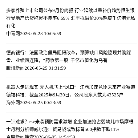
多家养殖上市公司公布9月份简报 行业延续以量补价趋势
恒生银
行受地产信贷拖累不良率6.69% 汇丰拟溢价30%耗资千亿港元私
有化
中青网
2026-05-28 10:05:59
德商银行：法国政治僵局阻碍改革，预算缺口风险隐现
并购踩
雷、业绩四连降，“药妆第一股”千亿市值化为乌有
腾讯新闻
2026-05-25 01:31:59
机器人走进现实 无人机飞上“风口” | 江西加速竞逐未来产业赛道
德福科技：截至2025年9月30日，公司股东人数为43525户
海外网
2026-05-25 00:23:59
一针难求？rsv来袭预防需求激增 企业加速抢占婴幼儿市场
摩根
士丹利分析师威尔逊：贸易战或致标普500指数下跌11%
百度新闻搜索
2026-06-05 14:54:59