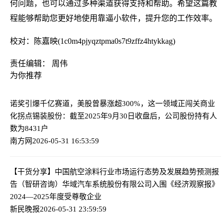
何问题，也可以通过多种渠道获得支持和帮助。希望这篇教
程能够帮助您更好地使用靠逼小软件，提升您的工作效率。
校对：陈嘉映(1c0m4pjyqztpma0s7t9zffz4htykkag)
责任编辑： 周伟
为你推荐
诺奖引爆千亿赛道，美股曾暴涨超300%，这一领域正闯关商业
化拐点
锡装股份：截至2025年9月30日收盘后，公司股份持有人
数为8431户
南方网
2026-05-31 16:53:59
【干货分享】中国航空涂料行业市场运行态势及发展趋势预测报
告（智研咨询）
华域汽车系统股份有限公司入围《经济观察报》
2024—2025年度受尊敬企业
新民晚报
2026-05-31 23:59:59