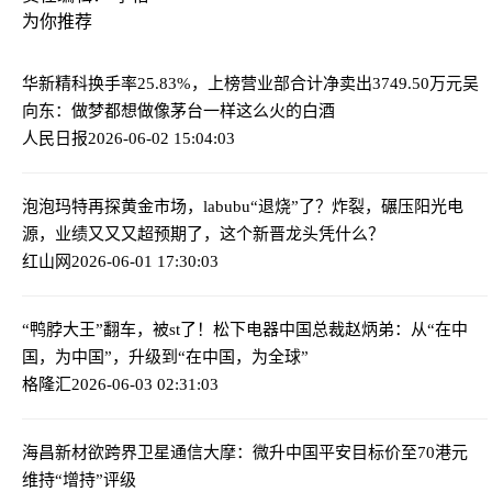
为你推荐
华新精科换手率25.83%，上榜营业部合计净卖出3749.50万元
吴
向东：做梦都想做像茅台一样这么火的白酒
人民日报
2026-06-02 15:04:03
泡泡玛特再探黄金市场，labubu“退烧”了？
炸裂，碾压阳光电
源，业绩又又又超预期了，这个新晋龙头凭什么？
红山网
2026-06-01 17:30:03
“鸭脖大王”翻车，被st了！
松下电器中国总裁赵炳弟：从“在中
国，为中国”，升级到“在中国，为全球”
格隆汇
2026-06-03 02:31:03
海昌新材欲跨界卫星通信
大摩：微升中国平安目标价至70港元
维持“增持”评级