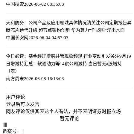
中国搜索
2026-06-02 08:36:03
天和防务：公司产品及应用领域具体情况请关注公司定期报告
昇
腾芯片跨代升级 超节点架构创新 华为算力“作战图”浮出水面
中国长安网
2026-06-04 04:57:03
今日必读：基金经理增聘共管现象频现 行业变动引发关注
9月19
日增减持汇总：软通动力等14家公司减持 当日暂无a股增持
（表）
南方周末
2026-06-08 16:13:03
用户评论
登录
后可以发言
网友评论仅供其表达个人看法，并不表明证券时报立场
暂无评论
|
|
|
|
|
备案号：
|
|
|