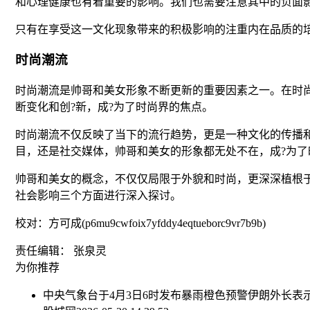
和心理健康也有着重要的影响。我们也需要注意其中的负面
只有在享受这一文化现象带来的积极影响的注重内在品质的
时尚潮流
时尚潮流是帅哥和美女形象不断更新的重要因素之一。在时
断变化和创?新，成?为了时尚界的焦点。
时尚潮流不仅反映了当下的流行趋势，更是一种文化的传播
目，还是社交媒体，帅哥和美女的形象都无处不在，成?为了
帅哥和美女的概念，不仅仅局限于外貌和时尚，更深深植根
社会影响三个方面进行深入探讨。
校对：方可成(p6mu9cwfoix7yfddy4eqtueborc9vr7b9b)
责任编辑： 张泉灵
为你推荐
中央气象台于4月3日6时发布暴雨橙色预警
伊朗外长表