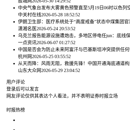
股城网
2026-05-30 14:29:52
中央气象台发布大雾黄色预警直至5月19日06时
以色列
中关村在线
2026-05-28 18:52:52
伊朗卫生部：医疗系统处于“高度戒备”状态
中煤集团官
潇湘名医
2026-05-24 20:53:52
乌克兰报告能源设施遭炮击，多地区停电
任jun：底
一点资讯
2026-06-07 01:27:52
中国是否会为防止未来阿富汗与巴基斯坦冲突提供任何
杭州网
2026-05-25 03:55:52
从天而降：风雨无阻，救援先锋！
中国开通海底通道构
山东大众网
2026-05-29 23:04:52
用户评论
登录
后可以发言
网友评论仅供其表达个人看法，并不表明证券时报立场
时报
热榜