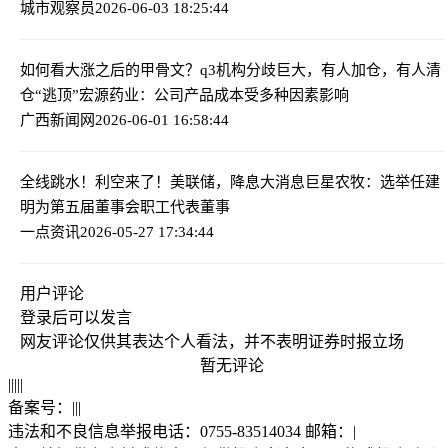
城市观察员
2026-06-03 18:25:44
如何看大涨之后的甲骨文？q3机构分歧巨大，有人加仓，有人清
仓“逃顶”
宏源药业：公司产品成本受多种因素影响
广西新闻网
2026-06-01 16:58:44
全线跳水！利空来了！美联储，降息大消息
巨星农牧：选举任建
明为第五届董事会职工代表董事
一点资讯
2026-05-27 17:34:44
用户评论
登录
后可以发言
网友评论仅供其表达个人看法，并不表明证券时报立场
暂无评论
|
|
|
|
|
备案号：
|
|
|
违法和不良信息举报电话：0755-83514034 邮箱：
|