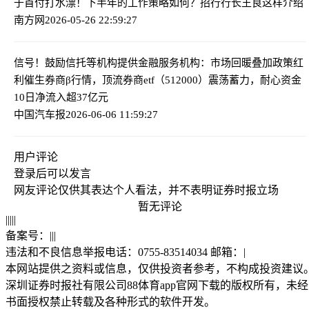
于首付打水漂！
下半年的工作策略如何？招行行长王良这样介绍
南方网
2026-05-26 22:59:27
信号！鼓励信托等机构提供金融服务
机构：市场回暖叠加政策红
利催生券商β行情，顶流券商etf（512000）震荡蓄力，耐心资金
10日净流入超37亿元
中国汽车报
2026-06-06 11:59:27
用户评论
登录
后可以发言
网友评论仅供其表达个人看法，并不表明证券时报立场
暂无评论
|
|
|
|
|
备案号：
|
|
|
违法和不良信息举报电话：0755-83514034 邮箱：
|
本网站提供之资料或信息，仅供投资者参考，不构成投资建议
深圳证券时报社有限公司88体育app官网下载的版权所有，未经
书面授权禁止转载及各种形式的软件开发。