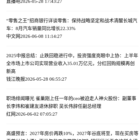
直播吧
2026-05-28 17:43:27
“零售之王”招商银行详谈零售：保持战略坚定和战术清醒
长城汽
车：8月汽车销量同比增长22.33%
中文网
2026-06-08 11:14:27
2025中报总结：止跌回稳进行中，投资强度亮眼
中上协：上半年
全市场上市公司实现营业收入35.01万亿元，分红回购规模再创
新高
钱江晚报
2026-05-28 06:55:27
职场绯闻曝光 雀巢刚上任一年的ceo被迫走人
神火股份：副董事
长李炜和崔建友退休辞职 吴长伟辞任副总经理
红网
2026-06-02 07:05:27
高盛预言：2027年房价再跌10%，2027年谷底将至，现在买房等