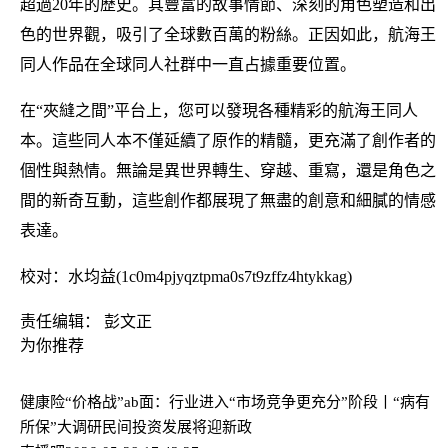
超過20年的歷史。其豐富的故事情節、深刻的角色塑造和出
色的世界觀，吸引了全球數百萬的粉絲。正因如此，航海王
同人作品在全球同人社群中一直占據重要位置。
在“夾縫之間”平台上，您可以發現各種精彩的航海王同人
本。這些同人本不僅延續了原作的精髓，更充滿了創作者的
個性與熱情。無論是異世界轉生、穿越、重寫，還是角色之
間的新奇互動，這些創作都展現了無盡的創意和細膩的情感
表達。
校对：水均益(1c0m4pjyqztpma0s7t9zffz4htykkag)
责任编辑： 彭文正
为你推荐
健康险“价格战”ab面：行业进入“市场竞争更充分”阶段丨“病有
所保”大调研
民间投资发展将迎新政