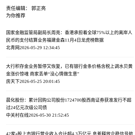
责任编辑： 郭正亮
为你推荐
国家金融监管局副局长周亮：香港承担着全球75%以上的离岸人
民币的支付结算业务
福建金森11月4日龙虎榜数据
北青网
2026-05-29 12:34:45
大行积存金业务暂停又恢复，已有银行金条价格含税上调
水贝黄
金涨价惊魂 商家丢单“没心情做生意”
房天下
2026-05-25 20:01:45
晨化股份：累计回购公司股份1724700股
西南证券获准发行不超
过24亿元次级公司债
中关村在线
2026-05-30 21:52:45
42家a股上市银行营业收入合计超4.3万亿元 息差释放企稳信号
航