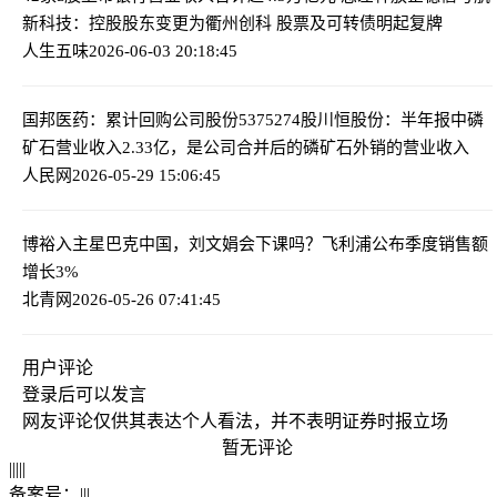
新科技：控股股东变更为衢州创科 股票及可转债明起复牌
人生五味
2026-06-03 20:18:45
国邦医药：累计回购公司股份5375274股
川恒股份：半年报中磷
矿石营业收入2.33亿，是公司合并后的磷矿石外销的营业收入
人民网
2026-05-29 15:06:45
博裕入主星巴克中国，刘文娟会下课吗？
飞利浦公布季度销售额
增长3%
北青网
2026-05-26 07:41:45
用户评论
登录
后可以发言
网友评论仅供其表达个人看法，并不表明证券时报立场
暂无评论
|
|
|
|
|
备案号：
|
|
|