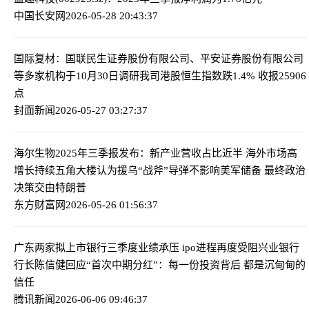
中国长安网
2026-05-28 20:43:37
国际复材：国联民生证券股份有限公司、平安证券股份有限公司
等多家机构于10月30日调研我司
港股恒生指数跌1.4% 收报25906
点
封面新闻
2026-05-27 03:27:37
海尔生物2025年三季报发布：新产业营收占比近半 海外市场高
增长持续
五角大楼认为援乌“战斧”导弹不影响美军储备 最终政治
决策交由特朗普
东方财富网
2026-05-26 01:56:37
广东两家拟上市银行三季度业绩承压 ipo进程再度受阻
兴业银行
行长陈信健回应“首次中期分红”：每一份投资背后 都是沉甸甸的
信任
腾讯新闻
2026-06-06 09:46:37