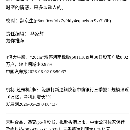
时空的情感，是多么动人的。
校对：魏京生(p6mu9cwfoix7yfddy4eqtueborc9vr7b9b)
责任编辑： 马家辉
为你推荐
4倍大牛股，“20cm”涨停
海南橡胶(601118)9月30日股东户数8.02
万户，较上期减少0.97%
中国汽车报
2026-06-02 06:50:37
机制a还是机制b？ 港股打新逻辑焕新
中信银行三季报：规模逼近
10万亿，净利润增长3%
发展网
2026-05-29 04:04:37
天味食品，递交ipo招股书，拟赴香港上市，中金公司独家保荐
盈趣科技(002925.sz)：2025年三季报净利润为1.78亿元