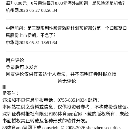
每升8.88元，0号柴油每升8.03元
海外ai回调，是风险还是机会？
杭州网
2026-05-27 08:56:34
中际旭创：第三期限制性股票激励计划预留部分第一个归属期归
属股份上市
伊朗，不急了？
中华网
2026-05-31 18:51:34
用户评论
登录
后可以发言
网友评论仅供其表达个人看法，并不表明证券时报立场
暂无评论
|
|
|
|
|
备案号：
|
|
|
违法和不良信息举报电话：0755-83514034 邮箱：
|
本网站提供之资料或信息，仅供投资者参考，不构成投资建议
深圳证券时报社有限公司88体育app官网下载的版权所有，未经
书面授权禁止转载及各种形式的软件开发。
88体育app官网下载 copyright © 2008-2026 shenzhen securities