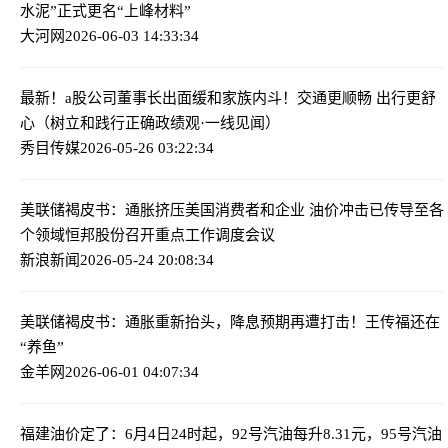
水泥”正式更名“上峰材料”
大河网
2026-06-03 14:33:34
最新！a股公司董事长出面缓和家族内斗！
交通更顺畅 出行更舒
心（树立和践行正确政绩观·一线见闻）
秀目传媒
2026-05-26 03:22:34
美联储褐皮书：通胀挤压美国消费者和企业 油价冲击已传导至各
个领域
恒邦股份召开重点工作调度会议
新浪新闻
2026-05-24 20:08:34
美联储褐皮书：通胀重新抬头，降息预期再遭打击！
王传福还在
“养鱼”
金羊网
2026-06-01 04:07:34
福建油价定了：6月4日24时起，92号汽油每升8.31元，95号汽油