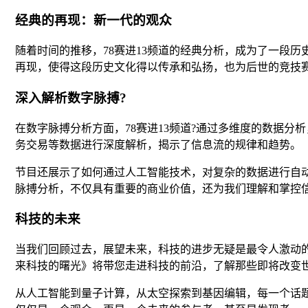
经典的再现：新一代的观众
随着时间的推移，78赛进13频道的经典分析，成为了一段
再现，使得这段历史文化得以传承和弘扬，也为后世的竞技
深入解析数字脉搏?
在数字脉搏分析方面，78赛进13频道?通过多维度的数据
务交易等数据进行深度解析，揭示了信息流的规律和趋势。
节目还展示了如何通过人工智能技术，对复杂的数据进行自
脉搏分析，不仅具有重要的商业价值，还为我们理解和掌控
科技的未来
当我们回顾过去，展望未来，科技的进步无疑是最令人激动的
来科技的曙光》将带您走进科技的前沿，了解那些即将改变
从人工智能到量子计算，从太空探索到基因编辑，每一个话