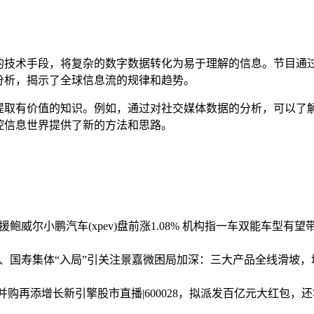
超的技术手段，将复杂的数字数据转化为易于理解的信息。节目
分析，揭示了全球信息流的规律和趋势。
提取有价值的知识。例如，通过对社交媒体数据的分析，可以了
控信息世界提供了新的方法和思路。
援鲍威尔
小鹏汽车(xpev)盘前涨1.08% 机构指一车双能车型有
、国寿集体“入局”引关注
景嘉微困局加深：三大产品全线滑坡，
道并购再添增长新引擎
股市直播|600028，拟派发百亿元大红包，