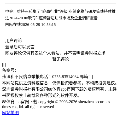
中金：维持石药集团“跑赢行业”评级 业绩企稳与研发管线持续推
进
2024-2030年汽车座椅舒适功能市场及企业调研报告
国际在线
2026-05-29 10:53:15
用户评论
登录
后可以发言
网友评论仅供其表达个人看法，并不表明证券时报立场
暂无评论
|
|
|
|
|
备案号：
|
|
|
违法和不良信息举报电话：0755-83514034 邮箱：
|
本网站提供之资料或信息，仅供投资者参考，不构成投资建议
深圳证券时报社有限公司88体育app官网下载的版权所有，未经
书面授权禁止转载及各种形式的软件开发。
88体育app官网下载 copyright © 2008-2026 shenzhen securities
times co., ltd. all rights reserved
网站地图