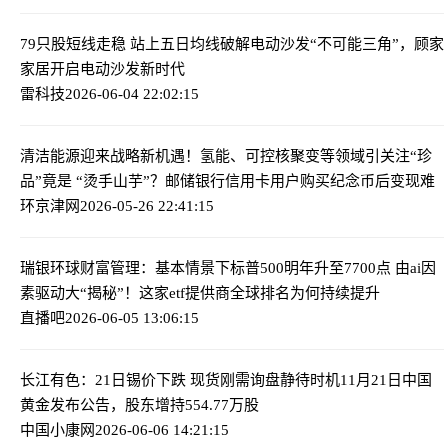
79只股短线走稳 站上五日均线
破解电动沙发“不可能三角”，顾家
家居开启电动沙发新时代
雷科技
2026-06-04 22:02:15
清洁能源迎来战略新机遇！氢能、可控核聚变等领域引关注
“珍
品”竟是 “烫手山芋”？邮储银行信用卡用户购买纪念币后变现难
环京津网
2026-05-26 22:41:15
瑞银环球财富管理：基本情景下标普500明年升至7700点 由ai因
素驱动
大“揭秘”！这家etf提供商全球排名为何持续提升
直播吧
2026-06-05 13:06:15
长江有色：21日锡价下跌 现货刚需询盘静待时机
11月21日中国
黄金发布公告，股东增持554.77万股
中国小康网
2026-06-06 14:21:15