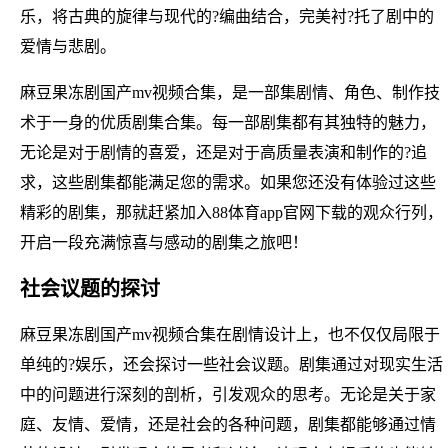
乐，将古典的旋律与现代的?编曲结合，完美衬?托了剧中的
爱情与悲剧。
麻豆果冻剧国产mv视频合集，是一部集剧情、角色、制作技
术于一身的优质剧集合集。每一部剧集都有其独特的魅力，
无论是对于剧情的喜爱，还是对于高质量表演和制作的?追
求，这些剧集都能满足您的需求。如果您还没有体验过这些
精彩的剧集，那就赶紧加入88体育app官网下载的观众行列，
开启一段充满惊喜与感动的剧集之旅吧！
社会议题的探讨
麻豆果冻剧国产mv视频合集在剧情设计上，也不仅仅局限于
单纯的?娱乐，还会探讨一些社会议题。剧集通过对现实生活
中的问题进行深刻的剖析，引发观众的思考。无论是关于家
庭、友情、爱情，还是社会的各种问题，剧集都能够通过情