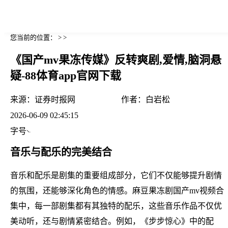
您当前的位置： > >
《国产mv果冻传媒》反转爽剧,爱情,脑洞悬
疑-88体育app官网下载
来源：
证券时报网
作者：
白岩松
2026-06-09 02:45:15
字号
音乐与配乐的完美结合
音乐和配乐是剧集的重要组成部分，它们不仅能够提升剧情
的氛围，还能够深化角色的情感。麻豆果冻剧国产mv视频合
集中，每一部剧集都有其独特的配乐，这些音乐作品不仅优
美动听，还与剧情紧密结合。例如，《步步惊心》中的配