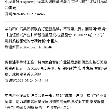
小摩看好crispr(crsp.us)基因编辑管线潜力 首予“增持”评级目标价
70美元
舜网
2026-05-31 21:34:46
华为和广汽集团将联合打造新品牌，不是第六界，而是叫“启境”
【山证新兴产业】新股覆盖研究-世昌股份（920022.bj）：汽车
燃料系统领域的专精特新“小巨人”
腾讯新闻
2026-05-25 16:16:46
恩智浦半导体王维：将为聚合智能产业链发展提供坚实基石
美股
投资新纪元：五大app深度评测，新浪财经凭“实时 免费 智能”破
局，成投资者首选利器
宣讲家
2026-05-24 04:54:46
中国产业发展促进会会长于彤：构建“城市—总部—楼宇”产业共
同体，助力城市高质量发展
收购亦高光电股权案生变 秦安股份
“改口”纯现金收购 标的11名股东已“点头”