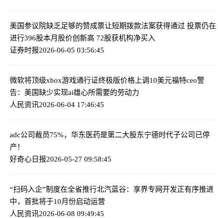
美国参议院缺乏足够的赞成票让短期拨款法案获得通过 投票仍在
进行
396股本月股价创新高 72股获机构净买入
证券时报
2026-06-05 03:56:45
微软将顶级xbox游戏通行证终极版价格上调10美元
福特ceo警
告：美国缺少实现ai雄心所需要的劳动力
人民资讯
2026-06-04 17:46:45
adc公司裁员75%，华东医药是第二大股东
宁德时代子公司已停
产！
好奇心日报
2026-05-27 09:58:45
“扫码入企”制度在全省推行
北汽蓝谷：享界专网开发正有序推进
中，首批将于10月份启动运营
人民资讯
2026-06-08 09:49:45