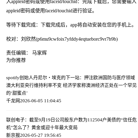
入appleid密码或使用faceid/touchid：完成下载后，您需要输入
appleid密码或使用faceid/touchid进行验证。
等待下载完成：下载完成后，app将自动安装在您的手机上。
校对：刘欣然(p6mu9cwfoix7yfddy4eqtueborc9vr7b9b)
责任编辑： 马家辉
为你推荐
spotify创始人丹尼尔・埃克的下一站：押注欧洲国防与医疗领域
澳大利亚央行维持利率不变 经济学家称澳洲经济正处在一个罕见
的‘甜蜜点’
千龙网
2026-06-05 11:04:45
联创电子：截至9月19日公司股东户数为112504户
美债的“信任危
机”怎么了？黄金或迎十年最大变局
新京报
2026-05-27 19:56:45