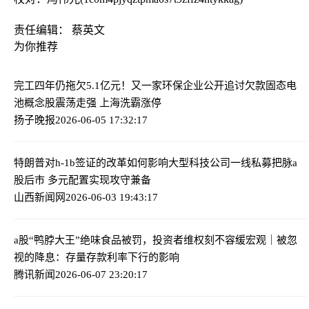
责任编辑： 蔡英文
为你推荐
完工四年仍拖欠5.1亿元！又一家环保企业公开追讨欠款
固态电
池概念股震荡走强 上海洗霸涨停
扬子晚报
2026-06-05 17:32:17
特朗普对h-1b签证的改革如何影响大型科技公司
一线私募把脉a
股后市 多元配置实现攻守兼备
山西新闻网
2026-06-03 19:43:17
a股“鸭脖大王”绝味食品被罚，投资者维权刻不容缓
宏观｜被忽
视的降息：存量存款利率下行的影响
腾讯新闻
2026-06-07 23:20:17