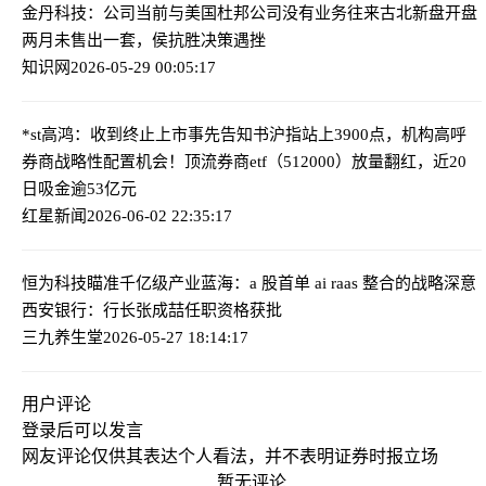
金丹科技：公司当前与美国杜邦公司没有业务往来
古北新盘开盘
两月未售出一套，侯抗胜决策遇挫
知识网
2026-05-29 00:05:17
*st高鸿：收到终止上市事先告知书
沪指站上3900点，机构高呼
券商战略性配置机会！顶流券商etf（512000）放量翻红，近20
日吸金逾53亿元
红星新闻
2026-06-02 22:35:17
恒为科技瞄准千亿级产业蓝海：a 股首单 ai raas 整合的战略深意
西安银行：行长张成喆任职资格获批
三九养生堂
2026-05-27 18:14:17
用户评论
登录
后可以发言
网友评论仅供其表达个人看法，并不表明证券时报立场
暂无评论