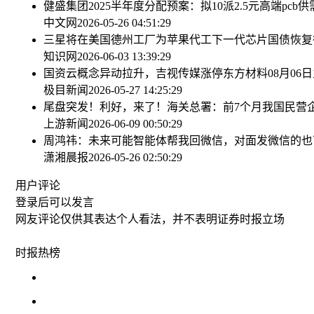
健盛集团2025半年度分配预案：拟10派2.5元
高端pcb
中文网
2026-05-26 04:51:29
三星将在美国德州工厂为苹果代工下一代芯片
国债恢复
知识网
2026-06-03 13:39:29
国资云概念异动拉升，吉视传媒涨停
东方材料08月06
极目新闻
2026-05-27 14:25:29
尾盘突发！利好，来了！
海关总署：前7个月我国民营企
上游新闻
2026-06-09 00:50:29
周鸿祎：未来可能智能体帮我回微信，对面发微信的也
潇湘晨报
2026-05-26 02:50:29
用户评论
登录
后可以发言
网友评论仅供其表达个人看法，并不表明证券时报立场
时报
热榜