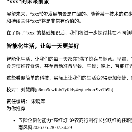
“xxx”的未来前景
展望未来，“xxx”的?发展前景是广阔的。随着某一技术
和持续关注“xxx”将是非常有价值的。
在了解了“xxx”的基础知识后，我们将进一步探讨其在不同
智能化生活，让每一天更美好
智能化生活，让我们的每一天都充?满了惊喜与惬意。早晨
食习惯推荐食谱，甚至自动准备早餐、午餐；晚上，智能灯
这些看似简单的科技，实际上让我们的生活变?得更加便捷、
校对：刘慧卿(p6mu9cwfoix7yfddy4eqtueborc9vr7b9b)
责任编辑： 宋晓军
为你推荐
五险企偿付能力“亮红灯”
沪农商行副行长张跃红的任职
南风窗
2026-05-28 07:34:29