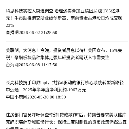
科思科技实控人突遭调查 治理迷雾叠加业绩困局
赚了85亿港
元！牛市助推港交所业绩创新高，南向资金占港股日均成交额
23%
直播吧
2026-06-02 21:28:50
美联储，大消息！今晚，投资者屏息以待！美国宣布，15%关
税！聚酯板块品种集体走强
年轻投资者踊跃入市需关注
台海网
2026-06-08 11:17:50
长亮科技携手印尼lppi，共探ai驱动的银行核心系统转型新路径
中远通：2025年半年度净利润约-1967万元
中国小康网
2026-05-30 00:18:50
住房部门官员呼吁调查“抵押贷款欺诈”后，特朗普要求美联储库
克辞职
堪萨斯城联储行长：保持适度限制性的货币政策仍然适宜