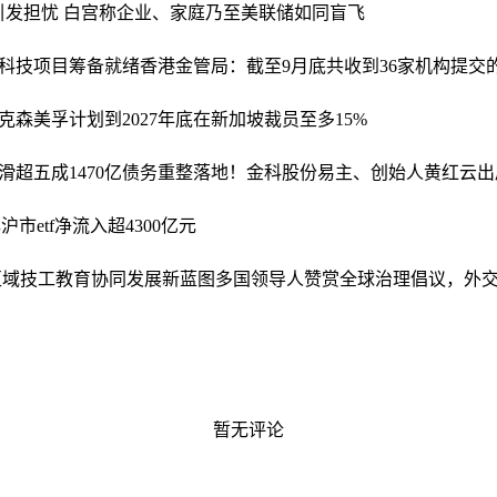
引发担忧 白宫称企业、家庭乃至美联储如同盲飞
科技项目筹备就绪
香港金管局：截至9月底共收到36家机构提交
克森美孚计划到2027年底在新加坡裁员至多15%
滑超五成
1470亿债务重整落地！金科股份易主、创始人黄红云出
沪市etf净流入超4300亿元
区域技工教育协同发展新蓝图
多国领导人赞赏全球治理倡议，外
暂无评论