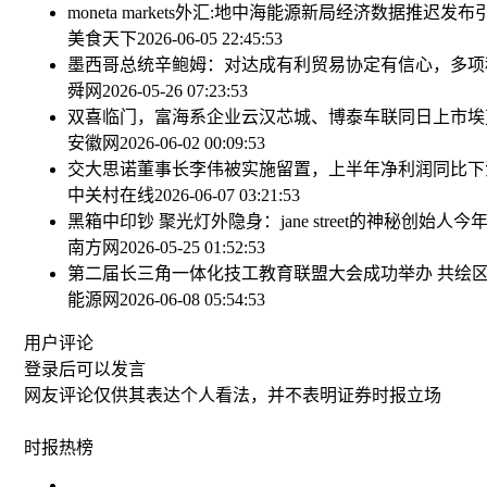
moneta markets外汇:地中海能源新局
经济数据推迟发布
美食天下
2026-06-05 22:45:53
墨西哥总统辛鲍姆：对达成有利贸易协定有信心，多项
舜网
2026-05-26 07:23:53
双喜临门，富海系企业云汉芯城、博泰车联同日上市
埃
安徽网
2026-06-02 00:09:53
交大思诺董事长李伟被实施留置，上半年净利润同比下
中关村在线
2026-06-07 03:21:53
黑箱中印钞 聚光灯外隐身：jane street的神秘创始人
今年
南方网
2026-05-25 01:52:53
第二届长三角一体化技工教育联盟大会成功举办 共绘
能源网
2026-06-08 05:54:53
用户评论
登录
后可以发言
网友评论仅供其表达个人看法，并不表明证券时报立场
时报
热榜