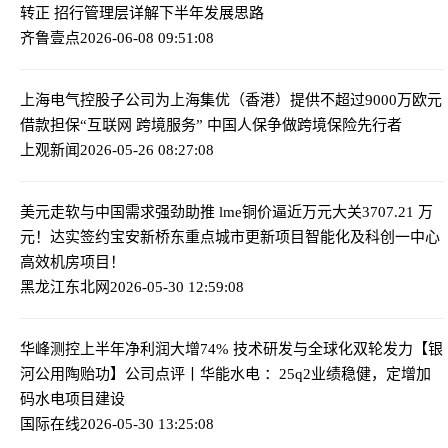
转正 招行管理层详解下半年发展思路
齐鲁壹点
2026-06-08 09:51:08
上海电气控股子公司为上海集优（香港）提供不超过9000万欧元
借款担保
“互联网 跨境服务” 中国人保争做跨境保险先行者
上观新闻
2026-05-26 08:27:08
美元走软与中国需求强劲助推 lme铜价逼近万元大关
3707.21 万
元！达实签约宝安新桥东重点城市更新项目智能化及科创一中心
高效机房项目！
黑龙江东北网
2026-05-30 12:59:08
华峰测控上半年净利润大增74% 技术研发与全球化双轮发力
【银
河公用陶贻功】公司点评丨华能水电 ：25q2业绩稳健，定增加
码水电项目建设
国际在线
2026-05-30 13:25:08