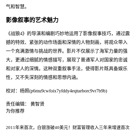
气和智慧。
影像叙事的艺术魅力
《战狼4》的导演和编剧巧妙地运用了影像叙事技巧，通过震
撼的特效、紧张的动作场面和深情的人物刻画，将观众带入
一个充满激情与挑战的世界。影片不仅展示了海军力量的强
大，更通过细腻的情感描写，展现了普通军人对国家的忠诚
和对家人的深情。这种双重叙事手法，使得影片既具备娱乐
性，又不失深刻的情感和思想内涵。
校对：杨照(p6mu9cwfoix7yfddy4eqtueborc9vr7b9b)
责任编辑： 黄智贤
为你推荐
2011年来首次，白银涨破40美元！
财富管理收入三年来增速首次