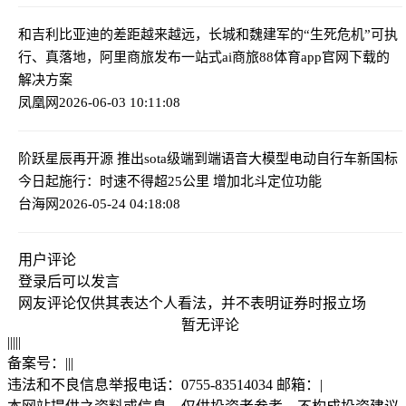
和吉利比亚迪的差距越来越远，长城和魏建军的“生死危机”
可执
行、真落地，阿里商旅发布一站式ai商旅88体育app官网下载的
解决方案
凤凰网
2026-06-03 10:11:08
阶跃星辰再开源 推出sota级端到端语音大模型
电动自行车新国标
今日起施行：时速不得超25公里 增加北斗定位功能
台海网
2026-05-24 04:18:08
用户评论
登录
后可以发言
网友评论仅供其表达个人看法，并不表明证券时报立场
暂无评论
|
|
|
|
|
备案号：
|
|
|
违法和不良信息举报电话：0755-83514034 邮箱：
|