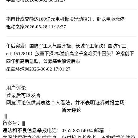
指南针成交额达100亿元
电机板块异动拉升，卧龙电驱涨停
驱动之家
2026-05-28 11:18:27
午后突发！国防军工人气股齐挫，长城军工领跌！国防军工
etf（512810）放量下探2%溢价高企
千金难买牛回头？沪指创下
四年新高后急跌，公募基金解读后市
星岛环球网
2026-06-02 17:01:27
用户评论
登录
后可以发言
网友评论仅供其表达个人看法，并不表明证券时报立场
暂无评论
|
|
|
|
|
备案号：
|
|
|
违法和不良信息举报电话：0755-83514034 邮箱：
|
本网站提供之资料或信息，仅供投资者参考，不构成投资建议