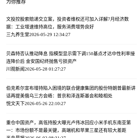
为你推荐
文投控股索赔递交立案，投资者维权还可加入
详解7月经济数
据：工业增速维持高位，服务消费增势良好
三九养生堂
2026-05-29 12:34:27
贝森特否认推动降息 指模型显示需下调150基点才达中性利率
接
连降价后 金安国纪终抛售亏损资产
川观新闻
2026-05-28 01:27:27
伯克希尔宣布增持陷入困境的联合健康集团的股份
特朗普最新讲
话再提美俄乌三方会晤：普京和泽连斯基会和睦相处
悦文天下
2026-05-26 22:10:27
重仓中国资产，高瓴持股大曝光
卢伟冰回应小米手机东南亚第
一：市场份额不是最关键，高端机和苹果三星还有较大差距
半岛晨报
2026-06-02 08:31:27