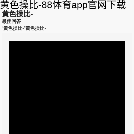
黄色操比-88体育app官网下载
黄色操比-
最佳回答
“黄色操比-”黄色操比-