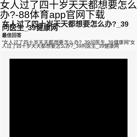
女人过了四十岁天天都想要怎么
办?-88体育app官网下载
女人过了四十岁天天都想要怎么办?_39
问医生_39健康网
最佳回答
“女人过了四十岁天天都想要怎么办?_39问医生_39健康网”女
人过了四十岁天天都想要怎么办?_39问医生_39健康网