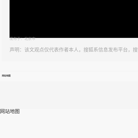
发布于：北京市
声明：该文观点仅代表作者本人，搜狐系信息发布平台，搜
网站地图
网站地图