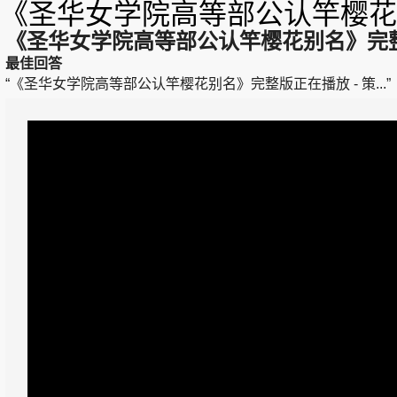
《圣华女学院高等部公认竿樱花别
《圣华女学院高等部公认竿樱花别名》完整版正
最佳回答
“《圣华女学院高等部公认竿樱花别名》完整版正在播放 - 策...