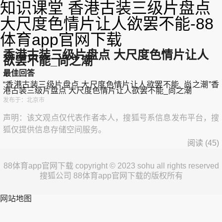
知识课堂 香港古装三级片盘点
大尺度色情片让人欲罢不能-88
体育app官网下载
香港古装三级片盘点 大尺度色情片让人
欲罢不能_尚之潮
最佳回答
“香港古装三级片盘点 大尺度色情片让人欲罢不能_尚之潮”香
港古装三级片盘点 大尺度色情片让人欲罢不能_尚之潮
发布于：北京市
声明：该文观点仅代表作者本人，搜狐号系信息发布平台，搜
狐仅提供信息存储空间服务。
阅读 (
45
)
88体育app官网下载 copyright © 2023 sohu all rights reserved
搜狐公司 88体育app官网下载的版权所有
网站地图