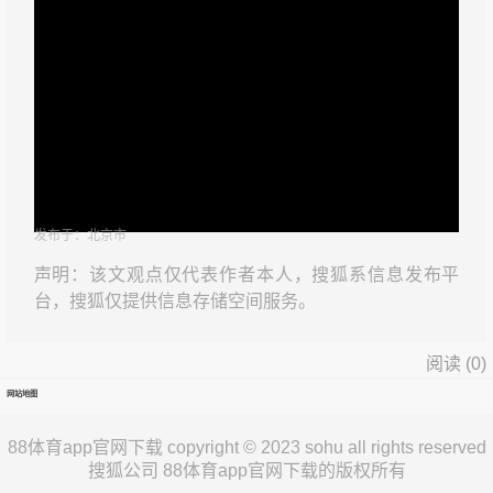
发布于：北京市
声明：该文观点仅代表作者本人，搜狐系信息发布平
台，搜狐仅提供信息存储空间服务。
阅读 (
0
)
网站地图
88体育app官网下载 copyright © 2023 sohu all rights reserved
搜狐公司 88体育app官网下载的版权所有