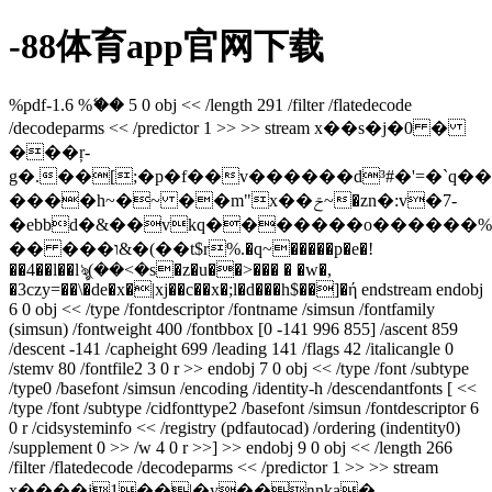
-88体育app官网下载
%pdf-1.6 %ޭ�� 5 0 obj << /length 291 /filter /flatedecode
/decodeparms << /predictor 1 >> >> stream x��s�j�0 �
���ŗ-
g�.��[;�p�f��v������d³#�'=�`q
����h~�~ ��m"x��ݗ~�zn�:v�7-
�ebbd�&��vkq�������o������%���%ے2)��ed�
�� ���ו&�(��t$r%.�q~�����p�e�!
��4��l��lৡ(��<�s�z�u��>��� � �w�,
�3czy=��\�de�x�|xj��c��x�;l�d���h$��]�ή endstream endobj
6 0 obj << /type /fontdescriptor /fontname /simsun /fontfamily
(simsun) /fontweight 400 /fontbbox [0 -141 996 855] /ascent 859
/descent -141 /capheight 699 /leading 141 /flags 42 /italicangle 0
/stemv 80 /fontfile2 3 0 r >> endobj 7 0 obj << /type /font /subtype
/type0 /basefont /simsun /encoding /identity-h /descendantfonts [ <<
/type /font /subtype /cidfonttype2 /basefont /simsun /fontdescriptor 6
0 r /cidsysteminfo << /registry (pdfautocad) /ordering (indentity0)
/supplement 0 >> /w 4 0 r >>] >> endobj 9 0 obj << /length 266
/filter /flatedecode /decodeparms << /predictor 1 >> >> stream
x����j1��|�y��ŋnka�