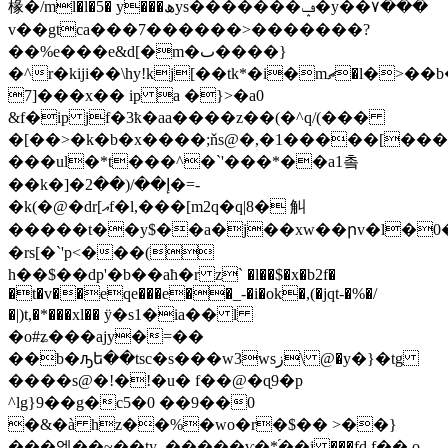
椽�/ml�l�5� y���ھys�������ݡ�y��۷���
v��gtca���7������>�������?
��%e���e&d[�m�ٮ����}
�^r�kiji��\hy!kj[��tk*�i�mޗ�l�>��b�6r�2w�j�)�h����a��r�3z�
7]���x�� ip a �}>�a0
&f�ip jf�3ҟ�aa����z��(�^q/(���
�[��>�k�b�x����;ňs@�,�1�����[���
���ul�*t���^�`'���*��a1촠
��k�]�إ��/(��2�=-
�k(�@�dr[އf�l,���[m2q�q|8� 觓
�����t��y$��a�j��xw��րv�l�0
�rs[�`'p<���(
h��$��dp'�b��aћ�r z` �l��$�x�b2f�
�t�v��eqe���e��_-�i�ok�,(�jqt-�%�/
�|)t,�*���xl�� ӱ�s1�ia�� l
�o#ʑ���ajy�=��
��b�ԡե��tsc�s���w3wsز\ @�y�}�tg
����s@�!�!�u� f��@�ɋ9�p
^lg}9��g�c5�0 ��9��0
�&�à hz��%�wo�r�$�� >��}
���엨��~��ty_�����ѵ�*֝��j ���fԃf�� o