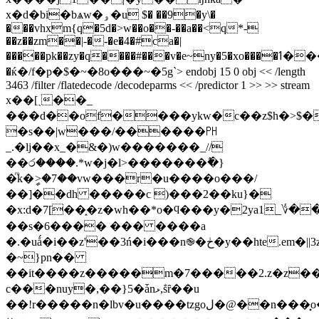
x�d�bi�bѧw�ۅ�u $� ��9�y\�
���vhxm{q�5d�>w��o��-��a��<q*-
��z��zm��|-�-�e�4�#ca�|
�����pk��zy�q����#���v�e~ny�5�xo����ߗ����hx���c�e�q������5�y���r���ʌ�-
�ќ�/f�p�$�~�8o���~�5g`
> endobj 15 0 obj << /length
3463 /filter /flatedecode /decodeparms << /predictor 1 >> >> stream
x��[ˎ��_
���d��of����ykw�c��z$h�>$�
�s��|w���/������㏗
_.�lj��x_�&�)w�������_//
��ර����.*w�j�l>�������߮�}
�ͫk�ީ>�7��vw���r�u����o���/
��]��dh �����c )���2��ku}�
�x:d�7[��֑�z�wh��*o�ϥ���y�2ya1_؇�
��s�6���� ��� ����a
�.�uǻ�i��z'��3ń�i���n֎�ڂ�y��hte.em�||3z�y�^��u/t�/
�~}pn��
��it����z�����m�7�����2.z�z��ޣk�0v��^�,�7�jz�c]{˻`����}~��s~���y�����.�<k�pb<�8ԍ��k�
c���nuy�,��}5�ǡnޅ,ṧȓ��u
��!r�����n�lbv�u����tzgoل�@��n���͓o�y�����qi%����>���"���r����2�r��d�y����m0����ez�#�^�