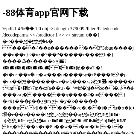
-88体育app官网下载
%pdf-1.4 %ޭ�� 1 0 obj << /length 379009 /filter /flatedecode
/decodeparms << /predictor 1 >> >> stream x��}͎
�<�ܾ����k�
����{��e��������3"3rbuu����je(�$�d���
��n��c}<�nz�?��?����͏�c���h�}
����߷�{����o��?
���������[�������o�������鱾��a7.�!
�t�o~��xؖ�cc�w���o����sy�c8���6!�p
�nx��������wv�x<;���z޲�ڞo�������>m�[�a}yk?
tim
���-sц�������q����#�mt��� }
�<9}���p��fm٭:�y�k�����
���mt^>|j�����>e�.��t�eu�o�įc
塉�e��v����f3��ѹm ��f���?
b[z��= vâ�am~�����#j��9�li8��sl�^b[����2�
�ӎ�%��<�c�8u��w�h�nr:�0mr�k�
���o������8��f3�m��0�~�cwd�