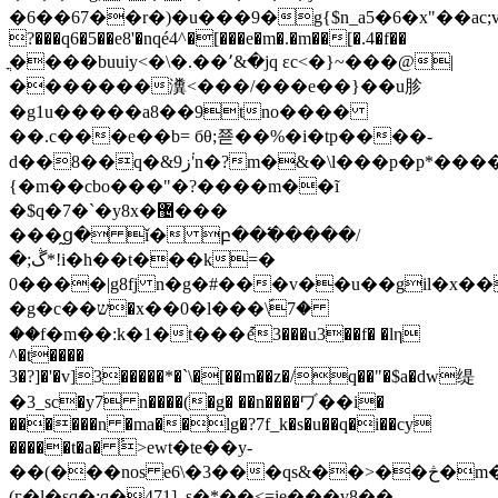
�6��67��r�)�u���9�g{$n_a5�6�x"��ac;v���͂:@ڤ�`��x��r�i�
?���q6�5��e8'�nqé4^�[���e�m�.�m��[�.4�f��
ֳ����buuiy<�\�.��՚&�jq ɛc<�}~���@|
�������瀵<���/���e��}��u胗
�g1u�����a8��9tno����
��.c���e��b= бθ;쬳��%�i�tp����-
d��8��q�&9ز'۬n�?m�&�\l���p�p*����^'���8����z�������!"
{�m��cbo���"�?����m��ĩ
�$q�7�`�y8x�޴���
���̰ց� ǐ� բ��߱�����/
�;ڴ*!i�h��t���k=�
0����|g8fj n�g�#���v��u��gil�x��rx�4�i
�g�c��ש�x��0�l���\ؐ7�
��f�m��:k�1�t���ުe3���u3��f� �lη
^�t����
3�?]�'�v]3�����*�`\�[��m��z�/q��"�$a�dw缇
�3_sc�y7 n����(�g� ��n����ヷ��i�
������n �ma��lg�?7f_k�s�u��q�i��cy
�����t�a� ٔ>ewt�te��y-
��(���nos e6\�3���qs&��>��څ�m�۝��
(г�l�sq�;q�471]_s�*��<=ie���v8��