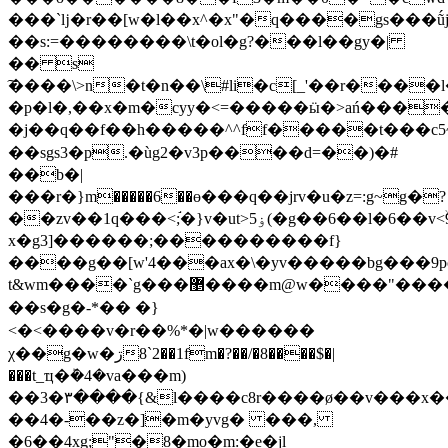
���`ǉ�r��[w�l��x^�x"�q����gs���ṹj
��s:=��������\t�ol�g?���l��gy�|
�� s
͠����\>n�t�n��\#li�c[_'��r����l��o���ߴxo�7�#f����.ɐ
�p�l�,��x�m�cyy�<=�����ӹ�>ań���
�j��q��f��h�����^^ff�����t���c5~���
��sgs3�p.�ùg2�v3p����d=��)�#
��b�|
���r�}m�����6��ө���q��jrv�u�z=:g~g�?
��zv��1q���<;֬�}v�ut>ۏ5(�g��6��l�6��v<ۙ9���1[:]k���c���w�ex4��g�q�y��zaض:r�g���z>jk��g׵fͳ�r����9r°�f�y=�̑�e��fx�� k�
x�g3]������;����������f}
����g��[w'4���ax�\�yv�����bg���9p
t&wm����`g���޵����m@w����"�����e�}
��s�g�-*�� �}
<�<����v�r��%*�|w������
χ��g�w�ڗ8`2��1fm�?��/�8����$�|
���t_ҵ�ܰ�4�va���m)
��3�٣����{&l����c8r����ø��v���x��⁇
��4�-��z�]�m�yvg� ���,
�6��4xg;"�8�mo�m:�e�jl