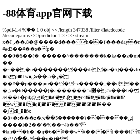
-88体育app官网下载
%pdf-1.4 %ޭ�� 1 0 obj << /length 347338 /filter /flatedecode
/decodeparms << /predictor 1 >> >> stream
x�ľˎ,��,8�@����d��� h��{���day�
##d3��#��s�p�
��0�$��(�_�����^�������k�kݦ��z�m�i=���0o��e��n�m�ƶ_�����˯����������?
��|
�~���u����������ǳ�e�5]���zh���a
�m;p��1w�ߩ�5-��ڞ�
��#��p���pm���~z�����_��ď���������׏��z�c�8~z�m���m�
�ݩm�tɗ�����[�a������"o׏�#o���h�
ӕ!��1�pil;@� �a0��.[�r<�����kq��ar�t�?
�wl��1�q�]���7��������֐���6��|
�jz�_��fж
�8<�;���z�ݰ������{������5��ئ|
����l�2��'�%��~4b��?ٛ
�km��h�"�ƞ�6�#��w#��t�{���h/
�rձ��-e��q�)�9