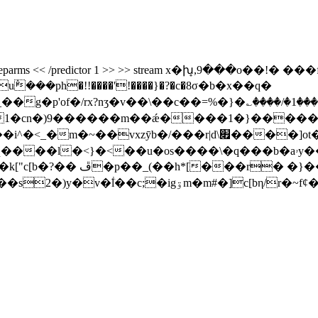
code /decodeparms << /predictor 1 >> >> stream x�խ͎,9���o�
�vxzӯb�/���r|d\׏����]ot�f�o��c����|
��l�<}�<��u�os����\�q���b�aۥy��f�|
�_niغ_��0�. �xl�����