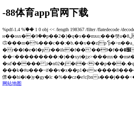
-88体育app官网下载
%pdf-1.4 %ޭ�� 1 0 obj << /length 198367 /filter /flatede
н��osx��9
݇��p��2�]�q�x��mxo;���럣u�8ڷu݅���ph�!!����'!����}�?�c�8σ�b�x��q�
﷏���m�%���c��:�b.��x��z[pޯ`p�>n��a_��g�p'of�/rx?nӡ�v��\��c��=%�}�؎����/�1����6&�.�e�r���c;�x[�%!��c���*�|
�r��l�e�ֺl�pr��ife�f��'��9�f��׼��1cn�)9������m��ǽ����1�}�����۹��4'�r{����\����������1=�����il}
��<���������:�)��xyt�j;e>���mx� �mͷ��i^�<_�m�~�
�sď����� ;i�n02�j�t�</��p���.�q��
���k�#u���~if��v�x��p1�еw����8����k["c[b�?�� ڦ�p��_(��h*[���r� �}���#x�i}��b��p?
网站地图