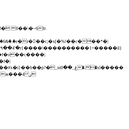
�!� ���f� 0��\�~6h\
僄��hi�i�)y�gy�lc �%��cz�e!c[bns���j���<��s2�)y�v�ؖl��c;�igۊm�m#�]c[bη/r�~fȼ�ж���4 ڔ