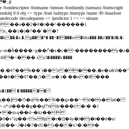
�_g
 /fontname /simsun /fontfamily (simsun) /fontweight
endobj 9 0 obj << /type /font /subtype /truetype /name /f0 /basefont
 /flatedecode /decodeparms << /predictor 1 >> >> stream
n_��}�)�?��`��?
��
��.�#7��k��`i��\r����,�e�u&\0��"
�{�� �!�������
"�6����b g��ji�!5�ue��6��gv��^=d�s�ia6�
��0�v"(q��=w8p�r�]]�4y�l�j�t��d�u/