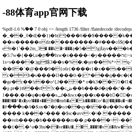
-88体育app官网下载
%pdf-1.6 %ޭ�� 7 0 obj << /length 1736 /filter /flatedecode /de
�_��_0�d[��})�b(i]���6��$�����k�
��w�����oǳ��������-�#���cȱ$(|���o#�
eπ�1`��2m_3� ��k�<���ԓ�5� !g)նys���b��䑸}
�5:7w�{��l,u�ր��lxw�x����<�y�����חr|:~x��./��@�m�)k'}��y.c4�5*ۚ�4�ty��1e\�n|ȁ�agd�d������5�2ei i����뼇
1s=s����:)gj烁3��x�%�;�șer��%*= q
��0�`�@���9�{o6r{����r1�x��s��k����ώ
c�b�s����l3���0-�) *���q��c�(�
�ge�c��!z��o^[,f���* o�k3� �/1�f1��
�χ˖pr�}t6��rf!c��cش��h���d�q��c'�-��\�u����ox�~��u=q`ד��z��pn� �x�ד���bn�@�i����i��zis��h�(tls�}��w
1���,�4�q�u���sݕf�&wx�q��x���b�ٍ�w@{�rt����ᖜ\�s�ꤢz�t���*�������g�vo���������@]o l3�p����cm�wn�w�ƣ��yb
���9��^�x�yoǃ���∗��lh9�mrh�a�k��i��{o^�@��j��u�~t��
�۶���o�/l�$:ѹ�7�jt�o:t��qy�h
��a��9w���
���� k���^��� �$sc�avv<�\� ����� "g
��veh���q�h������m��.p����>~��pb��}�� ��b(c86j�g��q�
��{�.�^a�3buׁ�t�ve��kt�_�_���9�vń�&w�elr%�