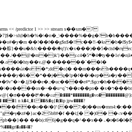
codeparms << /predictor 1 >> >> stream x��xm�7
�7]$�>xh|l�h�%�\�п�_\����%��g�?h�h
y�m ��!��f��g$n$�!!c��!!-�ks �b�f$y$�
��u�&!c����rٖ�ƞ!)'c�x���)��5�cͥzd�rʞec@�-��}ݚ
-'�.o�l�hty��v,@� ������`��l�
t�o�*;dd �o]� ��m���sb����q��s��)^�e׈
���y�k��*��j�q�!p�f��\�ep�a�y��
9v"�>�.[֦ć$��e�.;�uc����e#*;$gcr�h��t�
 ���1 n k�4_�1 ��&�q{�(�ip jpw����?
�f��o��/�]^]�� 7;�j��os�mm4:�:��_j��i ����
�ӌ�z#�}ac�25b8#�f ��i;[� �)0� �-:v��g=
^��x��ۃ�t�6�l�lij2�ș�a������g2|-�v��kb��r
��gri�a��4�?