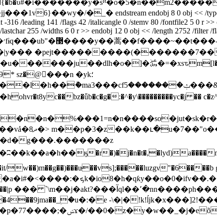
���a�{�b�υ#�i�������y�sᴻ�o�5�n��m2�����
_� endstream endobj 8 0 obj << /type /fontdescriptor
-316 /leading 141 /flags 42 /italicangle 0 /stemv 80 /fontfile2 5 0 r >> 
 /lastchar 255 /widths 6 0 r >> endobj 12 0 obj << /length 2752 /filter
�}
/�|y��� �pejt���������(�������7��
 v�9* sz�@�ْ��n �yk؛
أl����>g��⩃�x�c�^��������y�z��w��ǜ�~���\/
�ǖb�c�g�:�^�y\���������yc�j �� c�z^i6ߊ�<��� sz3�t����lc��
�s�n�n�%���1=n�n����so�jut�sk�r
 (� ��n�8���
g�d�g���.�������z
�k��a�h��ӄ�r�)�j�n�t�,�lyd)a����m
ɱ�5ō��it/w��)m��g��)���u̴��vs];�����luzgν
o*:d����g��qf?'ռde���t:�/� �}
4��9jma��_ؚ�u�:�e -\�|�!k!ĺjk�x���]2!�
.ĺ�4�7�rf{�э���x?�:�#�