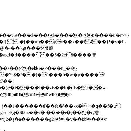
������%e���$���$�����b����u�r>>}
fj ) �[��m)��pc��x��f4��{!�v�ĳ-
#���t�薶
i�<���h_�e
�'*;$�!��j�ȇ���b�w�p����!
t7��!
��t[��fa�'��ޚx� ~�q��f�u
q>k҈g�$̡b6z��v� ����i�]���c;櫓