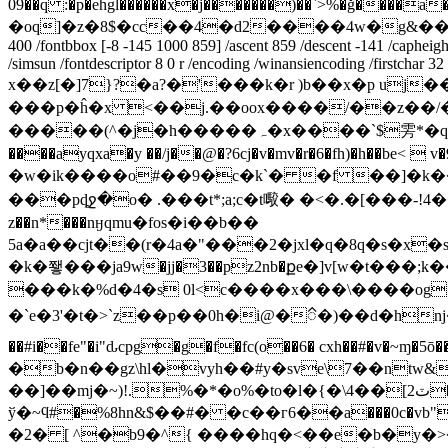
09��q :�p�ehgl������x�j�������)��`>%�ǧ�
�oq]�z�8$�cc��4�d2����4w�g&��jj���1v6}��wy�/�
400 /fontbbox [-8 -145 1000 859] /ascent 859 /descent -141 /capheight 
/simsun /fontdescriptor 8 0 r /encoding /winansiencoding /firstchar 32
x��z[�]7}?�a?�'���k�r )b��x�p uj��׳fɨq���ub"�޳����y��蒿��f����~��t���-��a��2�#�ן��^�����
���p�ĥ�x <��j.��oox����/��z��
�����(^�j�h�����ہ�x����`$雱*�q�u������ju��dlh�o�]�﷿�=�xsԏm[l��k��:�x.�.g���*� ��=�f���sv�bhx��� ��z!��'�d�c�-
����ayqxa�y ��/j��@�?6cj�v�mv�r�6�fh)�h��be< 
�w�ik����o#��9�c�k`� �f ��]�k���l�h��ު�ma3���cfݑ�������5���&>m�
���pȡջ�o� .���t*;a;c�t㘐� �<�.�[���-!4��hohvr�t8yc��bz
z��n*���nӈqmu�fos�i��b��
5a�a��cjt��(r�4a�"���2�jxl�q�8q�s�x
�k�쬏���ja9w�jj�3��pz2nb�քe�]v[w�t���;k���vܺȧ�ދ8�> m��p�3�z��k��ւ�u�7��"o���6��07��,5� m�
���k�%d�4�s 0l<c����x���\����o
�`e�3'�t�>`z��p��0h�i@�ၳ�)��d�hǌ�ʭ�
��#i��fe"�i"ԃcpg�g�f�fc(o��6� cxh��#�v�~
�b�n��gz\hl�vyh��#y�sve\7��ntw&�a�i#�<����:�ܟk�io8�h�qƙy��o�0�ifv��.�< 
��]��mj�~)!.%�*�o%�to�l�{�\4��[ٽ2��|p ��� `\m��j�akt?���آql��՚�nn����ph���!�m-q��d~�kz��
ў�~ϥ#�%8hn&$��#� �c��г6��a���0c�vb"�
�2� [ ^�b9�^{ ����hq�<��e�b�y�>�p�77����;�ݾϫ�/��0�z�y�w��_�j�eõdύ��<