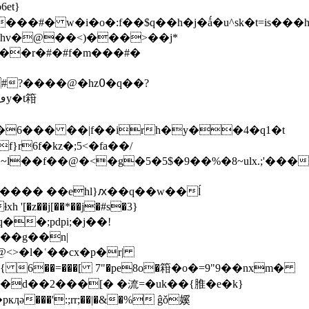
et}
��hv�@��<)���>��j*
i��r�#�#f�m���#�
r6f�kz�;5<�fa��/
��f��@�<�g�5�5$�9��%�8~ulx.;'���'
���� ��ehl}ԕ��q��w��ĺ
�z��j[��*��j�#s�3}
���g��n|
s�d��2���[� �流=�uk��{脽�e�k}
���':;rr;��|�&�% ĝǒ㜎