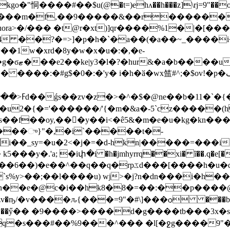
�"恫����#��$u(@�t=)ehʌ��h���z]\rj=9"��o6
ora>�/��� �t@r�xt)]qr����%1�|�[�
�h4 ��?�=>]�p�h�`�a��(�a��~_����
�1w�xrd�8y�w�x�u�:�,�e-
���:�#g$�0�:�'y� i�h�ӑ�wx笽#^;�$ov!�p�ڡy�t䈤
�{�='������/'{�m�&a�-5`cz�����(hf}
f��oy,���y��i<�ê5&�m�e�u�kg�kn���~l
o2���ு}"�,�i`�����t�-
i��_sy=�u�2<�j�=�d-hkn|�����=���i
a; �iփ�i �h�jmhyrrq��xi� ȋ��.q�e[�ɫxh '[
q�rpػd���[����h�u�q��;pdpi;�j��!
`s%y>��;��l����u) wj>�j?n�dn���i�h�
���ӳ�� �9����>����d�g����tb���3x�
q�s���#��%9���^��� �l[�ջg����9"�pкӆǝ