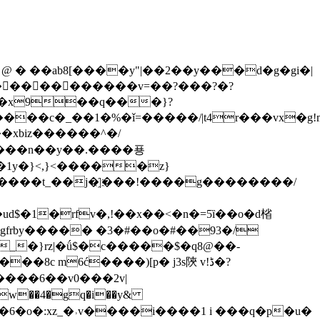
,y���/@s�$2�# @ � ��ab8[����y"|��2��y���d�g�gi�|
����������v=��?���?�?
�x9��q���}?
9"y���n��y��.����푱
4�1y�}<,}<�����z}
_�}rz|�ǘ$�c�����$�q8@��-
 m6ć����)[p� j3s陝 v!ڈ�?
ƥ�6�o�:xz_�˒v����i����1 i ���q�p�u�