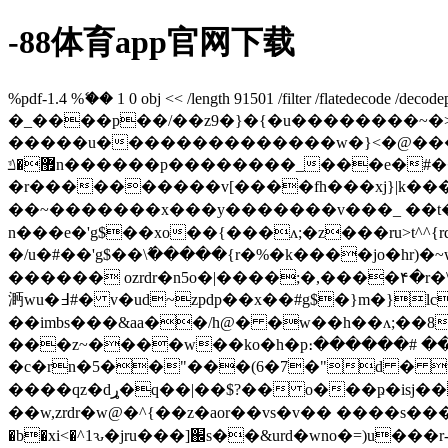
-88体育app官网下载
%pdf-1.4 %ޭ�� 1 0 obj << /length 91501 /filter /flate
�_����p��/��z9�}�{�u��������~
�����u��������������w�}<�@���v
޿�ݿn������p��������_���e�#���������1�\^��=�o����*_�p~��������c�_��1�%�ǐ=�����/|t4r���vx�g!m����zz�_�7&!m��������$$����ti)s�z|~z����e>ӧ 1�k�k�b����t�����$��?
�r����������v[����fh���xj}|k���o�?��ܯo���׷���k�n����oo��߾�_9���xb
��~�������x���y�������v���_ ��t�j[
n���e�'g$��xo��{���ʌ;�z���ru>t^^{
�/u�#��'g$��\߮�����{r�%�k����jo�hr)�~w뗏w}׃r0 �`������,�h��]����`�hv/�oڌ����t_��j�҈|���!����
������ ozrdr�n5o�|����;�,����۴�r�\
㴐 wu�߃#� v�ud~zpdp��x��#g$�}m�}lc���t]����ӎ�%g$ɴt�9"�t@�_�97'o�hҋugjf �ud$�1�rfv�,!��x��<�n�=5ȉ��o�d㮐
��imbs���&aa��/h@� �w��h��ʌ;��8|9p$p����e_�u�
���z~����w��ko�h�p։������# ��zp
�c�rn�5��"���(6�7�"d � t���
����qz�dړ�q��|��$?�� o���ҏ�isj��!uoj�e�5[ԟ�f�5{>�~�����h����_t�\��ml� ����6� �v0���2v|
��w,zrdr�w@�^{��z�aor��vs�v�� ����s���c��ݟًkfm�e��q�`uo���к'zם���]y�׺��w��4�
�b�xi<�^1ԅ�jru���]֌s��&urd�wno�=)u