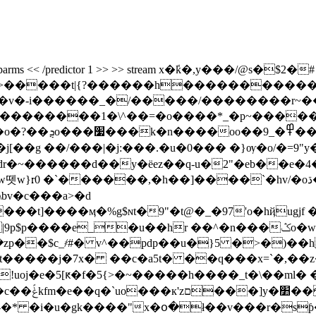
decode /decodeparms << /predictor 1 >> >> stream x�ܽk�
�>�����t|{?������h�����������
�-i������_�/�����/��������r~�
iz������^�/
��g ��/���|�j:���.�u�0��� �}ѹ�o/�=
rdr�~������d��y�ëez��q-u�2"�eb��e�
g��������/
bv�c���a>�d
�hr ��^�n���ݣo�wgfrby����� �3�#��o�#��93�/
��$c_҂#� v^��pdp��u�}5 �>�)��h
��j�7x� ��c�a5t� ��q���x=`�,��z���8c
gq�i��y&
���r-�* �i�u�gk����"x�օ�ł��v���r�s