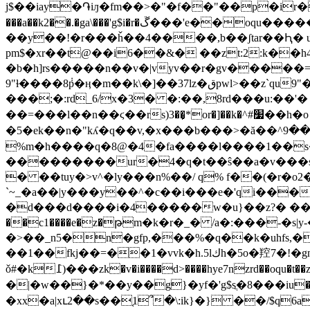
j$��iay�֏iԓ�fm��>�"�f��"��p�ir�kgo
���a��k2��.�ga\���'g$i�r�ڱ���'e��oqu�������m�f,��9�����&��r���������#� w�i�o�:f��$q��h�j�ǻ�u^sk�t=is���h��%�c]v<�٦��%uoҩ����gv�i��sk���4���4�q�0�d��9���"�%����dց2%k�p��n0��@��*���g���
��y��!�r���ȟ��4����,b��ʃtar��Ԧ� u
pm$�xr��t@��i6��&� ��zt:2:k�
�b�h]rs�����n��v�|vyv��r�gv�����=�
9"ɫ����8݃p�ӊ�m��k\�]��37lz�قpwl>��z`qu9"�g�ϭޓ���e2��ke|y3�l�?�hur&�a�b����u#?����@�hz߀�q��?
���;�:rd_6/x�3� �:��,8rd���u:��'� � �
��=���l��n��ϛ��rs)3��̙*or�]��k�^#׷��h�o
�5�ek��n�"kʎ�q��v,�x���b���>�ă��^ߓ<����9d��ǵs��zv�z�>�^�$�@ne��b�11�`�{�6��� ��|f��irh�y��4�q1�t
%m�h����q�8@�4�fa����l����1��s�u2
���������ur�4�q�t��ŝ��a�v���s��
� ��tuy�>v^�ly���n%��/ q% f��(�r�
`~_�a��|y���y��^�c��i���e�'qi���
�d���d����i�4�����w�u}��z?� �� k5���y�.'
��c1����e�z�թm�k�r�_� /a�:���-�s|y-��6��)�e��^��q��
�>��_n5�n�gfp,���%�q��k�uhfs,�
��1��fkj��=��1�vvk�h.5lكh�5o�羫7�!� gn��e�@c�i��hk8�8�=��:��p����@<>�l�ʿ��cx�p�r|
ǒ#�k߁)���zk�v�i����d>����hye7nzrd��oqu�t��zv�ҧ/�v����ԉ{���=9"�#\]���ѻ ���b{ 6��=���[ 7"�pe8o�䈤�o�=9"9��nxm�
�|�w��}�*��y��g}�yf�'g$sֲ�8���iu
�xx�a|xւ2��s��֚1՞�\:ik}�} ��/$q6a