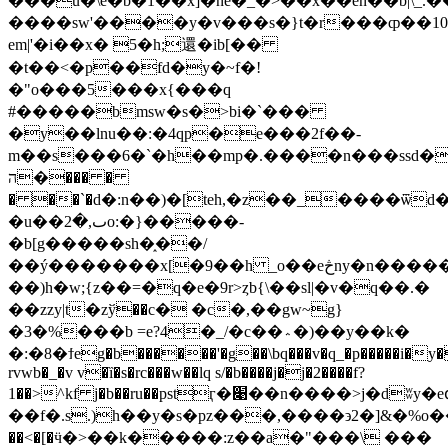
���ǘ�\e�b�1��x]�ne�_�>��x��en��b|\_.
����sw'����y�v���s�}t�r���ȹ��10
em|'�i��x� 5�h;還�ib[��
�t��<�p��fd�y�~f�!
�"o���5���x{���q
#�����bmsw�s�>bi�`���
�y��lnu��:�4qp�e���2f��-
m��s���6�`�h��mp�.����n���ssd�y;
�ה��� �
� ��`�d�:n��)�[teh,�z��_����ѿd�׵e[�i�n���:�
�u��ٮ,�2o:�}�����-
�b[g�����sһ�֑��/
��ý�������x[�9��h _o��eڅny�n�����:?
��)h�w;{z��=�q�e�9r>ȥb{\��sl|�v�q��.�
��zzy|t�zў��c� �c�,��gw~g}
�3�%���b =e?4�_/�c��؞�)��y��k�
�:�8�ϯeg�b������'�g��\bq���v�q_�p�����i�y�
rvwb�_�v v�ȉ�s�rc���w��lq s/�b����j�j�2����f?
1��>^kf j�b��ru��pstӷ�׉��n����>j�dʬy�eգ&j��u����;����x�
��f�.s.)h��y�s�pz���,����϶2�]&�%o�
��<�[�ӵ�>��k�����:z��a�"���\ ���