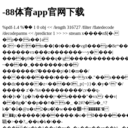
-88体育app官网下载
%pdf-1.4 %ޭ�� 1 0 obj << /length 316727 /filter /flatedecode
/decodeparms << /predictor 1 >> >> stream x����n$[�-
�p��|a��}a
�3=�i�tn��[�t��z��vg8���p�8eײ��e�d?
������vx���z�������~~y����|
����p9�^���q�\g������������
~����_�������z��/
�������r?͠�����p\�1�m��/
����i�����r���~�=yx�."��x���ѯ
��ǳ�����z<��
��0_p{~}}�.�y�^"�/
����� z'�-%v���������\;v��q-
�i�]v�`{g�?s����|=�a����"�vxr ��v|
� �8g�"��p��ח�s�_ �2#?�a�_^?
k�"�ǘ�@n�x2�u�̌|�w���׵=�����?�
���p;�����]������:�o�׳ƌ����������ϛ(py�,u�q����nh���_���r�y~�c�\$���r�l;o���,�r��ޫo���e
驖�>��?ۍ��u�k�\��-