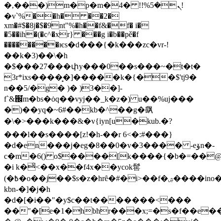
�,���)m�p�m�4� !!%ܢ�5!
�v`%��h� ��2�
xm�#$�8j�$�9nt"%�h��f&�f� i�
�5��ih�(�c^�xr} ���g i�b��pě�f
��������ѥs�d���{�k���zc�vr-!
��k�3)��\�h
�$���27���փy���0��s���~�t�t�
3r*ixs����̟�]�����k�{��$'tj9�
n��5/�g� )� )3��]-
f`&֌̕m�bs�ȯq��vyj��_k�z�) u��%uj���
�)�
�yq�~6#��kb�^��g�飖
�\�>���k���&�v{iyn[u�kub.�?
���l��s����[z!�h-��r 6<�:#���}
�d�en���j�eg�8��0�v�3���� -eۆn�-
c�m�6() o$����[k����{�b�=��@m_�"t��hmׇ
�i k�ͦ<��x��f4x��ycok䯻
(�߿�o��j��$s�z�hrȇ�#�i>��f�ۺ����ino��6xf��1y�:@^:hhu��tw\
kbn-�]�j�h
�d�[�i��"�y$c��t�������<���
��"�[e�1�hbhr���x;=�s�f��e