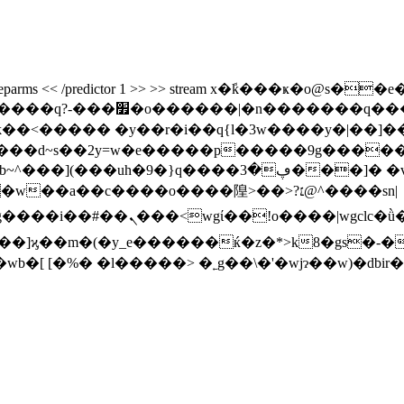
code /decodeparms << /predictor 1 >> >> stream x�ܽk���ҝ�o
����������?��?�����_�:}
 �y��r�i��q{l�3w����y�|��]��1'��6�
~���d~s��2y=w�e�����p�����9g����
��]� �v�?9�by�r�c�������ԅtg��[�ܒ
ڢ�ύ!���er.bkn���syk��|
��]ϗ��m�(�y_e������ќ�z�*>k8�gs�-�
  [�%� �l�����> �˿g��\�'�wjɂ��w)�dbir