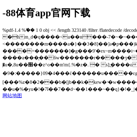
-88体育app官网下载
%pdf-1.4 %ޭ�� 1 0 obj << /length 323140 /filter /flatede
�hm_d�q����<u��n���-7�~�~������q?-���׿�o������|�n�������q���}�4�1�
<��������m����a�}��3�8]��]ə�p���)k��<�����
����=�������]�g���9'�ex~m����i
����a���֑��6w�������r�����ʒ�b~^���](���uh�9�}q����ڥ�3�
͕�u�,8u��׮��z^o��m'm{.%�z�. � s];͢����o�w��a��c����o����隍>��>?׆@^����sn|
�9�:�����}09�4���έ������u�����εg����i��#��ܢ���<wgί��!o����|wgclc�ǜ�����ﲴ
[���%z�8�2���b�[jb��k�kew� ͨ�w����
��u�%�yu�!�7ǐ��7��d~��1���~��q}�!�_|�wb�[
网站地图