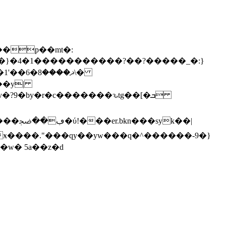
@s��e��p��mt�:
ޛ����8\�
��y|
ӿ����."���qy��yw���q�^������-9�}
��w� 5a��z�d