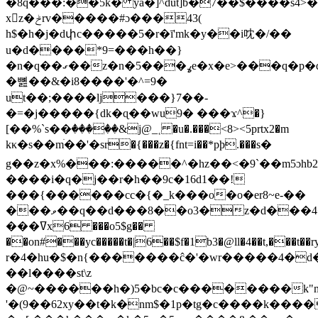
�8q���:��5k� ya�]^dut]b�7��$����s
xz�ݲrv�����#ɔ���43(
h$�h�j�dփc�����5�r�ī'mk�y��i㕪�/��
u�d����*9=���h��}
�n�q��ގ��z�n�5���ߩe�x�e>���q�p�db�w��:p�ԃ#����9�$�k�l[=ɭ9����:o���n�
�뼖��&�i8����'�^=9�
ut��;����lj���}7��-
�=�j�����{dk�ɋ��wu9� ���ϫ^�}
[��%`s��ٛ�����&j@_˱ �u�.���<8><5prtx2�m
kκ�s��mׄ��'�sr�{���z�{fnt=i��*pϸ.���s�
g��z�x%���:�����^�hz��<�9`��m5ɔhb
����i�q�j��r�h��9c�16d1��!
���{������cc�{�_k���o�o�er8~e-��
���ވ��q��d���8��o3�z�d���4�3��tv���wj����i�rg�pz��dj
���ߜx6 ���o5$g��
��on#���yc�����t�|6��$f�1b3�@ll�4��t,���t��ry{73�ڹrw�
r�4�hu�$�n{�������ĉ�'�wr�����4�d�sf�b]g�s
��l����st\z
�@~������h�)5�bc�c��������k"m.
'�(9��62xy��t�k�nm$�1p�tg�c����k��