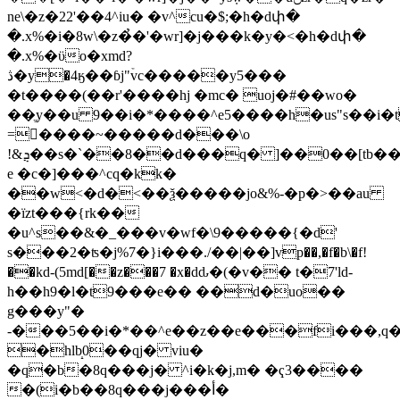
ne\�z�22'��4^iu� �v^cu�$;�h�dփ�
�.x%�i�8w\�z�̉�'�wr]�j���k�y�<�h�dփ�
�.x%�ϋo�xmd?
ڎ�y�4ӄ��ɓj"ۡvc�����y5���
�t����(��r'����hj �mc� uoj�#��wo�
��ֱy��u 9��i�*����^e5����h�us"s��i�
=����~�����d���\o
!&ܯ��s�`��8��d���q� ]��0��[tb��.qo]�����mw
e �c�]���^cq�kk�
��w<�d�<��ѯ�����jo&%-�p�>��au
�їzt���{rk��
�u^s��&�_���v�wf�\9�����{�d'
s���2�ʦ�j%7�}i���./��|��]vp��,�f�b\�f!
��kd-(5md[��z���7 �x�dԃ�(�v�� t�7'ld-
h��h9�l�t9���e�� ��d�uo��
g���y"�
-���5��i�*��^e��z��e���fi���,q
�hlb̝0��qj� viu�
�q�b�8q���j� ^i�k�j,m� �ҁ3����
�(i�b��8q���j���أ�