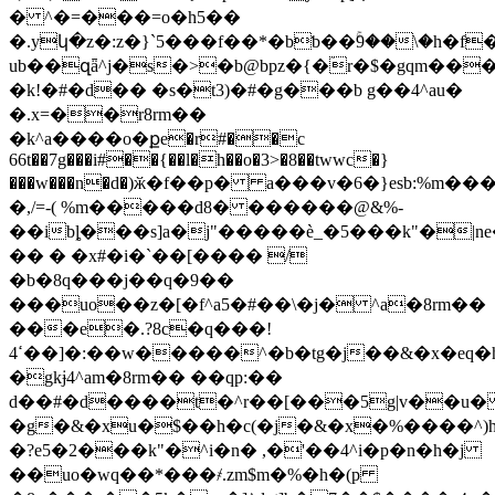
� ^�=���=o�h5��
�.yկ�z�:z�}`5���f��*�bƅ��ۚ9��\�h�f
ub��զǟ^j�s�>�b@bpz�{�ؔr�$�gqm���
�k!�#�d�� �s�t3)�#�g���b g��4^au�
�.x=��r8rm��
�k^a����o�քe�r#��c
66t��7g���i#��{��l�h��o�3>�8��twwc�}
���w���n�d�)ӂ�f��p� a���v�6�}esb:%m
�,/=-( %m�����d8� ������@&%-
��ibȴ���s]a�j"�����ѐ_�5���k"�|
�� � �x#�i�`��[���� /
�b�8q���j��q�9��
���uo��z�[�f^a5�#��\�j� ^a�8rm��
���e�.?8c�q���!
ߵ4��]�:��w�����^�b�tg�j��&�x�eq�h5��
�gkɉ4^am�8rm�� ��qp:��
d��#�d����t�^r��[���5g|v��u� ]
�g�&�xu�$��h�c(�j�&�x�%����^)h
�?e5�2���k"�^i�n� ,�'��4^i�p�n�h�j
��uo�wq��*���҂.zm$m�%�h�(p