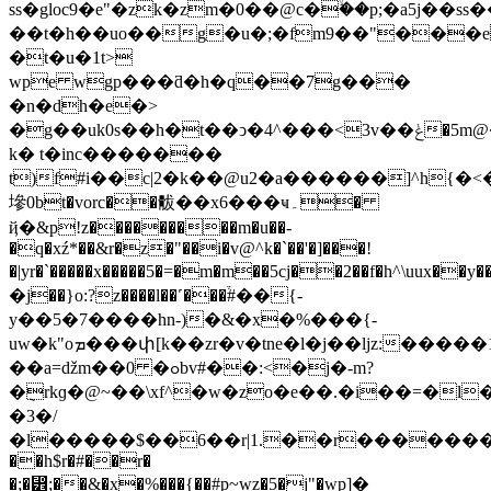
ss�gloc9�e"�zk�zm�0��@c�ۙ��p;�a5j��ss
��t�h��uo��g�u�;�fm9��"���
�t�u�1t>
wpe wgp���ƌ�h�q��7g���
�n�dh�e�>
�g��uk0s��h�t��ͻ�4^���<3v��ݟ�5m@���a��-
k� t�inc�������
t)f#i��c|2�k��@u2�a������]^h{�
墋0bt�vorc��䯋��x6���ҹ۔�
ҋ�&p!z���������m�u��-
�q�xź*��&r�z�"��i�v@^k�`��'�]���!
�|yr�`�����x�����5�=�m�m��5cj��2��f�h^\uux��y����
�j��}o:?z����l��˹���֒#��{-
y��5�7����hn-)�&�x�%���{-
uw�k"oܡ���փ[k��zr�v�tne�l�j��ljz:�����11/
��a=ǆm��0 �ߋbv#��:<�j�-m?
�݈rkɡ�@~��\xf^�w�zo�e��.�i��=�l
�3�/
�l�����$��6��r|1.��r�������hܯ��]������
��h$r�#��r�
�;�⵾;��&�x�%���{��#p~wz�5�j"�wp]�