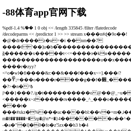
-88体育app官网下载
%pdf-1.4 %ޭ�� 1 0 obj << /length 335845 /filter /flatedecode
/decodeparms << /predictor 1 >> >> stream x���n#ɖ�9o��!
�@�dr����z�u=�i ��nm��7
����f'��]u�b�̿����������������
ǧ������x�����t<<=����ϧ�kи����
���������������������u��x����
����r�zyy?
<^o�wl�fi����&r:��&���f���x~>].���/?
��߾;=���o����r����g��f�׋_����v���oo�l�����s���n�����p�gڍ�_�l�?
�?>�n�^߿
{��ק���?./g�t����������o@��@_~u�>
<�����x~z�����rӿ����_^_���o�������t�_zk;���hȭ%��yק�bڷ��t
���t�
���#xkz�%���uc����bl:��v�=m�,i�����
m�8��'����=�zp�@n*=
�}4������o��^�mo�֒
-�a�"�l]�0�fo�z'5zx��h3 b�4