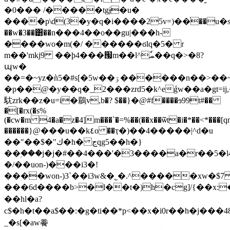
�0��� /�����tgɉ�u�
����p\d(3�y�q�i����25v=)��֫��u�s��~�e���נ
��w�3��͸��n���4��o��gu|���h-
����wo�m(�/ ������ϭlq�5� r
m��'mkj9 ��þ4���՗m��l^ٗܚ��q�>�8?
պw�
��=�~yz�ǹ5�#s[�5w��ۊ������n��>��~i6�_������/o�}6@�͙�zr8��������ɼ���qm�����s�m��t��fua��
�p��@�y��q�_2���zrd5�k^eǵw��a�gt=ij
馾zrk��z�u=i�鶥v,b�? $��}�@#f����ɘ99t#��
�[�rx(�s%
(�cw�m 4�a�z�4]m���`�=%��(��x��ѿt�i�*��<*���[qmd
������}@���u��k٤o ��ҭ�)��4�����|^d�u
��"��$�"ك�h� ڃqg5��h�}
��ۭ���j�j�#��4���'�3����a�r��5�l4p4
�/��uon-)���i3�!
����won-)3`��i3w&�˾�.^�����xw�$7
���6d����b>�l��t�)h�cg]/{��x:�l˅ӱ�j
��hl�a?
c$�h�t��a$��:�g�ti��*p<��x�i0r��h�j���4
_�s[�aw餋