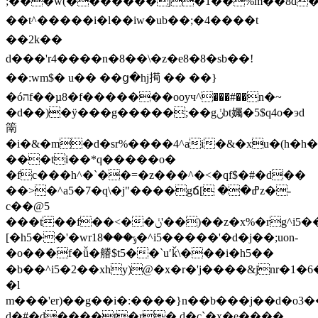
;���w(�������j�1��%m��8d�1z�
��t^�����i�l��iw�ub��;�4����t
��2k��
d���'r4����n�8��\�z�e8�8�sb��!
��:wm$� u�� ��ց�hj㨚 �� ��}
�óהf��µ8�f�������ooyч^���#��n�~
�d��)�ӱ���g�����;��gݩbt孎�5$q4o�эd
䈒
�i�&�m�d�sr%����4^ai�&�xu�(h�h
���ti��*q�����o�
�fc���h^�`��=�z���^�<�qf$�#�d��
��>�^a5�7�q\�j"����gճ[ ��ߝz�-
c��@5
���t��f��<��ݩ'��)��z�x%�rg^i5���g��=:s�e5��eփ�x����*
[�h5��'�wrݹ���18�^i5�����'�d�j��;uon-
�o���f�ǚ�䒅$t5��`uʹǩ\���i�h5��
�b��^i5�2��xhy)@�x�r�'j����&jnr�1�6
�l
m���'er)��g��i�:����}n��b���j��d�o3�
d�#�d����t�r� d�c`�x�e����̮