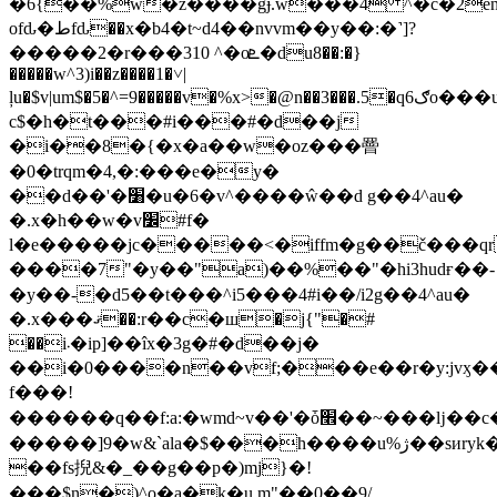
�6{��%w�z����gɉ.w���4 ^�c�2en��
ofԃ�طfԃ��x�b4�t~d4��nvvm��y��:�˺]?
�����2�r���310 ^�oܧ�du8��:�}
�����w^3)i��z����1�˅|
ļu�$v|um$�5�^=9�����v�%x>�@n��3���.5�qګ6o���uf���n�c_����#cw�5[te��~�u�'���4���pn�k�����ٺ*q����ۂ�&a;w�ĝinփ[k��z���4��p���gh�qh�w��s��$njjƻi�b�y�x���z?
c$�h�t���#i���#�d��j
�i��8�{�x�a��w�oz���罾
�0�trqm�4,�:���e�y�
��d��'�׸�u�6�v^����ŵ��d g��4^au�
�.x�h��w�v׼#f�
l�e�����jc�����<�iffm�g��č���qr��'����
����7"�y��"a)��%��"�hi3hudғ��-
�y��-�d5��t���^i5���4#i��/i2g��4^au�
�.x���ޤ��:r��c�ш�j{"�#
��i܁�ip]��îx�3g�#�d��j�
��i�0����n��vf;���e��r�y:jvӽ�
f���!
������q��f:a:�wmd~v��'�ȱ׮��~���ǉ��c�?
�����]9�w&`ala�$���h����u%ژ��sиryk������
��fs掜&�_��g��p�)mj}�!
���$n�)^o�a�k�u m"��0��9/