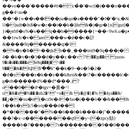
��vo���'�����#б� c�̉�'�wr]�j���x��
g��4^au�
��^�{w��s��l��ɲa�qu�a����"�f�'�\ӌ,
ʅl�)udt�ðs$�w�c��i��k�]ihr&�)�gr�{n]
}i�ԩfr8�o%�x��q��h�t����{=��<9w6.u�p
��1rwfc�v�)aer���w�ǿ��c�計
&����9rj������q|�1
�%�y�$�=��jkfh��_���tm|9�9q���j� ^i��z�׀
4� �k�x�r�'j��d�y��z܂��v?\��)p��r zuon-
9�o�s��z���a$r8q���j� ^i��
9���&�ffփ$'��k"��k�9~�z�5�2�
�d�y���z�k��y��k&en&��\7�c�����k\�
g�eh�����d%��d*���.) ?
o��0��dʰ�tgv=�蕢� ^!
o�&�x�%��:�ub2�^"=x�j& e�@�}�% �4ya��&/
��֙ڒ��xu�n(�cz9e�4�fas�(���ۨo�'�&��0b�7&t�ft�u�l�:i;rmd_c��v��h
1��k�y]c5�o/q���d��|
�*�f����"�%��6��l�k���4�j"�;��
��?�x~z��������q9�y~(�zƿcy顦}
����b�7���p�7s�����t���9��0���