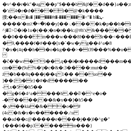
�v^��r�k"�ag��p"$���b&jf��d��}a��;
�'z4�r�d���i�@�k����
摱;��m�u� [�����#t�-�������<"� bl�ܜ-
����'�m٪�=�i��y[��ۂ����k�p��h�t�����ǳ��^ )�&�xu�q�)��k�_�h�5w��:�ݕ�
^)�>�i�1u�(��;�n�t��k:@#h'x&����i
��0����m���w���8f���
$r��<���l
�9,����f�#���[x�`�w�yg��4^a�8
?'�x�(4q��h�t�o�kg���>�t39���%��u�
�ĉ�'�wr�`i��,q��i�t����d���m��
cm��(9o%�\j�c�&�:3����:mut��
ż�b��8q���j��q1�� ��uo��
]��{)�e}�#�d����t��
-,x�5�h5��
�g�6�4^a����h,��ȫ'�^e�o�
-�'����j��&�x��]�h5��
�.y��kia�&��o�#
(4o�&�x�v������./:u
��ad��c@�����e����j��)l�^g�"
{���6��p3����m���}