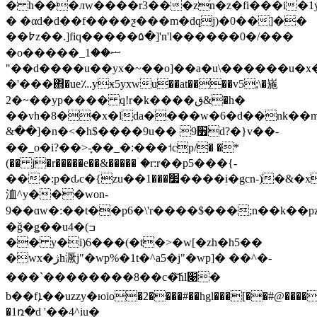
� h���лw����r3���zn�z�fi���i�1y
� �αd�d��f����ƺ���m�dqj)�0��]��
��߈z��.]fiq�����۵�]'n'l������0�/���
�o�����_ޟ��1
"��d����u��yx�~��o]��a�u\������u�x
�'���΋�ue؊yӿ5yxwu��at����v5;\�崺
2�~��yp���� q!r�k����ق&�h�
��vh�8��x�lda����w�6�d��nk��m
&��]�n�<�h$����9u�� 9׿d?�}v��-
��_o�i?��>-֪��_�:���˦cp/� �*
(�� j�r�����e��&�����ۤ�r:r��p5���{-
���:p�ԃc�{zu��׷���1����i�gcn-)�&�x�%���{=?
洫^y���won-
9��ɑw�:��t��p6�\'r����$���;n��k��p
�ǧ�ǥ��uߏ)�4
�� y�i)6���(�t�>�w[�zh�h5��
�wx�ژh㵐j"�wp%�1t�^a5�j"�wp]� ��^�-
���`��������8��c�͝hl׉�
b��fܐ��uzzy�юio�2����#��hgl���[��#@�������"��a 
�1ռ�d '��4^iu�