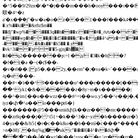
�^5��9/29zn�\�*�j���m���h�ooy���ɿ��
騪�4^�z
a'�x�݈��j"�w�a�o�z���{���f���k܅���4^a8y�j�x=��j"�
�.x%��ki��&r8z$m��
��đj"�wp%��i���3q��h�t��x\���#�_൜��e�
�ti���wp�b���j�1�d5��t���c"�w�:g��4^az�=�
-�'����j-�&�x��^�h5�� �.y��
�vk^3i��'p�'�5-g|nj�h΂�|
�d�q2�������p:=l �д/ �3�k�h[�?
�f�(�a �~(�($��-
�v�rl��:] p5�,�� 2y,��em"�;�va�k~`����ai�s���
/q�n���-
��#~�ӭ��^9������u^���e�����[��
��^yk{�&�����z�8y>m�x�����|
��^�im{��u��wzz���#^=i��wo.y5��^e��j�,�
iyz�փ�^a�� ίo���ԗ6�}
�������@5���smidփ[k��zr���mc����
��zr8q���j� ^i5{=�k��^3�z~yz�h����zr�5�#�t{�v�x��5
�4ya��&/h5{�r�c��k&o��b��mì�֒c���*�����&�o���m,ui��ʺ
>n�ð8)`,�&ŋ%g]➐�ukc"�i�t�í6�4^�v�dփ�
��[�"i��-l̉�'�wr]�j��^ysܼw��uݨzr�q�zr�