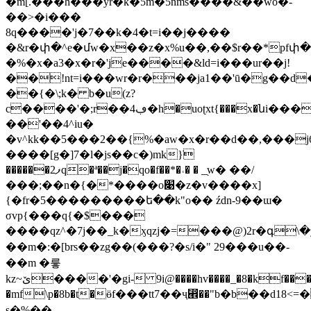
�m[.���h���yr�k�5m�5nms����&��wo�-
��>�i���
8q����'j�7��k�4�t=i��j����
�&r�փ�^e�մw�x��z�x%u��,��$r��*pfփ
�%�x�a3�x�r�'je����&ld=i���ur��j!
��!nt=i���wr�r���ja1��'ū�g��d�
��{�\;k� b�u(z?
c����'�;r��4ڢ�h�uoʈxt{���x�նi����q��xu�h55��
��'��4^iu�
�v^kk��5���2��{%�aw�x�r��d��,���j6
����[g�]7�l�js��c�)mk}ֺ
������2ފq�ª��j�qo�f��*�˓� � _֭w� ��/
���;��n�{�*����o׉�z�v����x]
{�fr�5���������ե��k"o�� źdn-9��ɯ�
σvp{���q{�$���
����qz^�7j��_k�ӽqzj�=���@)2r�
գ\�yݹ��:�q�u�
��m�:�[brs��zg��(��� ?�s/i�" 29���u��-
��m �릏
kz~ێ����'�gi- 9i@����hv����_�8�kf�����p�/
�mf\p�8b�t�ӫf���tt7��ҷ⵮��"b�b��d18
s�%��