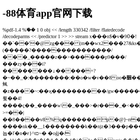
-88体育app官网下载
%pdf-1.4 %ޭ�� 1 0 obj << /length 330342 /filter /flatedecode
/decodeparms << /predictor 1 >> >> stream x���n$�v�9߀�!
��`��'�@zg��� (m��wx2���27&ks
(�����?���������������/
���_�����z��>������p9���/
���zy���i?
��������ۿ�����=?
�~��_�:��������:��o�w�v��8oo�׻���rwr����������~r���
鲺
�z����~:��ϗ����������/gw������
룇��4!
����ç��_����w\�_���>�r���_�<��
>=��|
��8����v8%q�������p�@]~rr�<
����nk��__1��������k��ǌz�3���p��
놉�ľ�n�ғ}^tם~� �oǵj�/