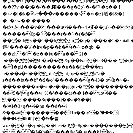
�ړkkj�cd]��ʈ�[�&���d�i�1p��nm|o��i��d��5
��?7v ��t��/��.׉���g�3p}�-�뗵�x�� !
�<>�j�k�؆\>:���v�����<�w�z}崷�j&�}
�=�~w�� ����
�u,���v����u���~4ߓ��ju]~��f)iz��֥����a�l��4�#�����x��^
�����0p�[���r؜��}�(�f�
���˕hv��1��hm�q�<����5�zpialh��
䢪^����\{�lrӎ�p��h�t�{~z�qb"�
��ʑh�]�z��i/u�a��2f�
t��i��4f�u��i&p��&ae�fa3���f�(h
�l�p���������u�k�jlէ���m
h���a�<��!dn:ut]ƣe��o"a�
s�d��bt��b"�$�c^������g�43� oh�~�-
�������m�ve�z�.�pgguv�#�'�����������f/if����
�t5�'jg��w"%�'���d)�� l��uo��
��i����8q���j��a�$��j
�ƚ�3>q��nu ��d�
&��4ni�������ti1u��iy'�ޫ'���|
���lz���fփ�&�붚
woz��~�zp�@��hea�df=8g�2�������w
zv��$�h�t���&a5� w��kځko.-