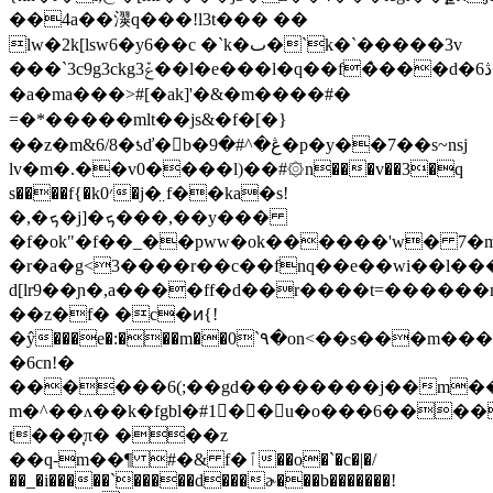
��4a��㵤q���!l3t��� ��
lw�2k[lsw6�y6��c �`k�ٮ�`k�`�����3v
���`3c9g3ckg3ݞ��l�e���l�q��f�̀���d�6ڎ�w��������������hc}
�a�ma���>#[�ak]'�&�m����#�
=�*�����mlt��js&�f�[�}
��z�m&6/8�ƾď�b�ڠ�^#�9�p�y��7��s~nsj
lv�m�.��v0����l)��#۞n���v��3�q
s����f{�k0׳�j�̤ f��ka�s!
�,�ܟ�j]�ܟ���,��y���
�f�ok"�f��_��pww�ok������'w� 7�m
�r�a�g<3����r��c��fnq��e��wi��l���
d[lr9��ɲ�,a����ff�d��r����t=������m6�ٳm����j�9s
��z�f� �c�ͷ{!
�ŷ���e�:���m��0`۹�on<��s���m�
�6cn!�
������6(;��gd��������j��m��
m�^��ʌ��k�fgbl�#1�ّ�u�o���6���
t���͎π� ���z
��q-m��¶ #�& f�ٱ��o�`�c�|�/
��_�i�����`�����d���ɚ���b�������!