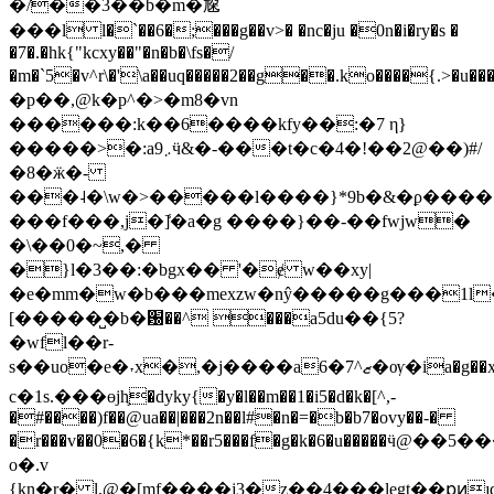
�/��3��b�m�尮
���l l�`��6�;���g��v>� �nc�ju �0n�i�ry�s �
�7�.�hk{"kcxy��"�n�b�\fs�/
�m�`5�v^r\�'\a��uq�����2��g��.ko����{.˃�
�p��,@k�p^�>�m8�vn
������:k��6����kfy��:�7 η}
�����>�:a܇9ӵ&�-���t�c�4�!��2@��)#/
�8�ӝ�-
���˨�\w�>�����l����}*9b�&�ϼ����
���f���,j�]̾�a�g ����}��-��fwjw�
�\��0�~,�
�}l�3��:�bgx�� '�ɇ w��xy|
�e�mm�w�b���mexzw�nŷ�����g���1l
[�����̺�b�԰��^ ���a5du��{5?
�wfl��r-
s��uo�e�˕x�,�j����a6�ޒ^7�ѹ�ia�g��x�7���~�x���ϸ,4%p�ԛu�
c�1s.���ɵjh֛�dyky{�y�l��m��1�i5�d�k�[^,-
�#����)f��@ua��|���2n��l#�n�=�b�b7�ovy��-�
�r���v��0�6�{k*��r5���f�g�k�6�u�����ӵ@�
o�.v
{kn�r� l,@�[mf����j3�z��4���legt��քͷ