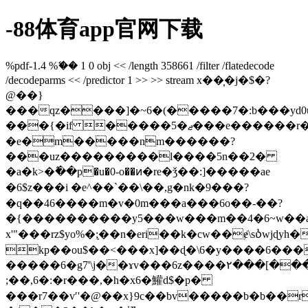
-88体育app官网下载
%pdf-1.4 %ޭ�� 1 0 obj << /length 358661 /filter /flatedecode
/decodeparms << /predictor 1 >> >> stream x��͎�j�$�?
@��}
���qz����]�~6�(�����7�:b���yd0u
���{�if �����5�ޖ���e������r��n��v=m�����<�o��v�-
�e�m�����nm������?
���uz���������l����5n��2�
�a�k>�߮��p�u�0-o��ͷ�re�ǯ��:]�����ae
�6$z���i �e^��`��\��,g�nk �9���?
�q��46����m�v�0m���a���6o��
-��?
�{����������y5���w���m�
�4�6~w��
x'"���rz$yo%�;֛��n�eri��k�cw��ɇ\sⳳwjɖy
kp��ou$��<���x]��ɖ�\6�y����6���
�����6�g7'\j��ɤv���6z����۲���[���j
;��,6�:�r���,�h�x6�鱹d$�p�
���r7��vʹ'�@��x}9c��bv�����b�b��r;����