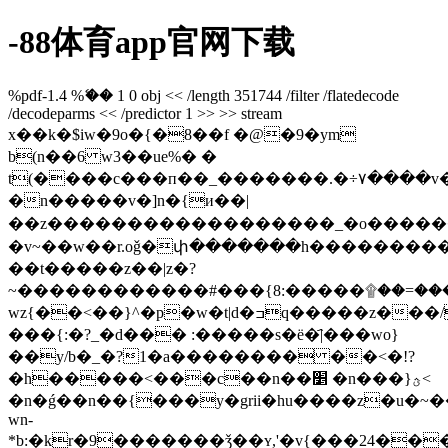
-88体育app官网下载
%pdf-1.4 %ޭ�� 1 0 obj << /length 351744 /filter /flatedecode
/decodeparms << /predictor 1 >> >> stream
x��k�$iw�9o�{�8��f �@�9�ym
b(n��6 w3��ue%� �
t(����c���п��_�������.�÷۷����v
�n�����v�]n�{и��|
��z������������������_�o����
�v~��w��r.oǧ�փ�������h���������
��t�����z��|z�?
~������������#���{8:�����۩��=��
wz{��<��}^�p�w�t|d�ߏq�����z���/
���{:�?_�d��� :�����s�ë�҄|���wo}
��y/b�_�?1�a�������� ��<�!?
�h�����<���c��n��׵ �n���}ؿ<
�n�ǵ��n��{���y�grii�hu����z�u�~���ғ}
wn-
*b:�kr�9�������ǯ��ʏ,'�v{���24���6c׉d�����(���e\��f��{����v��:��vx���:r�zn�u��&]���