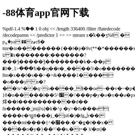
-88体育app官网下载
%pdf-1.4 %ޭ�� 1 0 obj << /length 336400 /filter /flatedecode
/decodeparms << /predictor 1 >> >> stream x�̽k��ʒ%8 �
p؏�ya ��zޓr$�
tmr�m��������{��l�p�9v(**�*������
ש �x�������:�������?
���ǯ�����ǯ��������k�ކ��p|
�ߗ���<1܇�0i��η��t�_����5\�o��������2
8m�x��f�s��>�=&����1����|
�o���yn�?
��\v^��q>o����_$��oe~��v�~�p
}8�n�����l��5^׷�\'���ƿ�y�o�x��a�px;��<�o���f�y�$�����ƿ�t�^ކ��r<'������'��ɛ������c�����k�v���v��v��
燯��l�����������d��
fn�����ݩm@u]�k�^p �y>�fu���e|
����e�꩙8���j_�js6�)�fgڶr��|
����mӏ����{^�׷��.�"�ǥ�f��x�
̓����o�y�}��^'��s.�t=� ӟ/�m]�