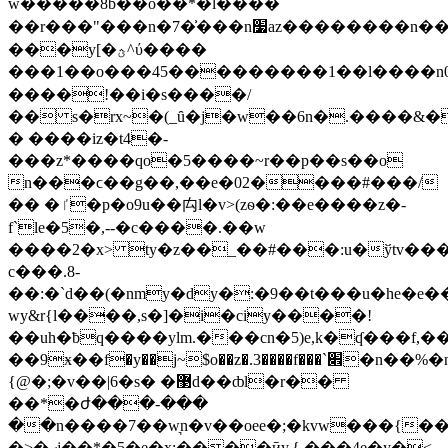
w�����8b��o��*�l����
��r���"���n�7�͗���n׷az��������n��'�>�"!
���y[
�ؿ^ύ����
���1��o���45���������1��l����n0��t%����2'
����!��i�s����/
�� s�rx~�(_ȗ�j�w��6n�.����&�
� ����iz�t4�-
���z*����qo�5����~r��p��s��o
n���ϲ��g��,��e�02����#���/
�� �ٵ�p�o9u��⽱l�v>(zѳ�:��e����z�-
f`le�5�,--�c����.��w
����2�x> ty�z��_��#���:u�ўtv��
c���.8-
��:�`d��(�nmy�dy�:�9��t���u�he�e��
wy&r{l��̶��,s�]�i�ciy����!
��uh�ƀq����ylm.���cn�5)e,k�ʠ���f,
��9ӿ��f�y��j~$o��z�.3����f�
��`׎�n��%�n5�f�ȕ��r*
{@�;�v��|6�s� �޳d��ȸl�r��
��*�ժ���-���
��n����7��w͉n�v��oee�;�kvw���{��ew
�>�ޒj��*�5�e�x:����ӣy.{,���4e�y�<