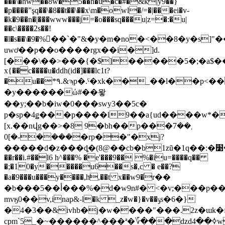
���\�hw��8w�5��h�u�c�#�&k|y9��}
�p����ˮşq��\�8��t��\��x\m�owl�/=�|���ei�v-
�k�9��n�|���www���j=�o���sq���u|z=�:�u|
��c\����2s��!
�l�s��\�9�%�ّ�`�"&�y�m�no�<��8�y�s]"�
uwơ��p��o����rgx��i�]d.
[���\��>���{�$]�����5�;�a$��
x{��c����u�ddh(id�]���lc1t?
�u��*٩.&ϡp�.ˤ�xk��_��l��p<��k0�xx��eg^�s^
�y������ώ#��뫟
��y;��b�iw�0���swy3��5c�
p�sp�4ǥ���p����l9��a{ud����w*�
[x.��nվg��>�8 9�bh��p���7܂��
����-�]0�rp��"�xj?
�����d�z���ȡ�(8@��cb�b1zũ�1q��:�ܭ��׹��/t<s�gj���d����|
��r��i.#��l6 h^���% �e'���9�� %�iu=����q��
�;�10�y�����u6��s�,c � e��?
�a�9���u���y����,hͩ,��t x��w9�֫r��
�b���5��أ���%�d�w9n#� <�v;���p���&�\և�����
mvӄ0��v,inap&-l�k _z�w�}�v��ݹs�6�}
�4�3��&ivhb�j�w����"���.2z�ɯk
cpm`5_�~������^���ª�؆���ǳdߦ��4wg����sٲ�3�^�p��p��~8b4:�?