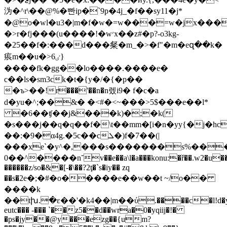
沩�^r\��@%�빤ip�ˋ9p�4j_�f��sy11�j*
�@o�wl�u3�|m�f�w�=w���=w�jx����
�>r�fj���(u����!�w׳x��z#�p?-o3k
g-
�25��f�:���d���粲�m_�>�f"�m�eզ��k�
痮m��u�>ٸ6}
����fk�gg��lo����.����e�
c��ls�sm3ck�t�{y�/�{�p��
�ъ>��!r���'��n�n렜i9� f�c�a
d�yu�^;��&� �<#�<~���>5$���e��l*
�6��ʧ��j&���k)�;�k(
�s���j��q�q��f�\t��mm�[i�n�yy{�j�
��:�9�α4g.�5c��cܠ�)f�7��(|
���xe`�y^�,���s�������s%����)�
0��^����n˘v��e��a\l�a���konu:�ř��.w2�u��=~�u_����9����b
������z/so�&�[-�\��?2ţ�`s�iy�� zq
��s�2е�;�#�o�����e��w��t ~/o��
����k
��tխ.�ε��'�k4��|m��ύ.����c�l!d�yt�n
eutc��� -��� `��z5��d��wra�0�yqiij�!�
�ps�jy��@y���ezg��{um?