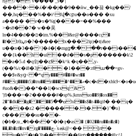
r@7�`v���� _s�'|
����>�ʎ�\��j��9��ӣw_��끜 �kg��/
��,hq���%��i^fվ�cբu��ө��� �xu
a���� �e�x�%ţ(����=��%���
>�sȣ��7� w��吴
ln�4��d��ם�im.%��ɫ&e@����cҫ�
�f�b9ܜʊ�?�����lx���2ip)�t(ɩ&ee
u��n�3�� ^]�4�[�mgց�:���r��i���u
��{k��h�ui��d��s�p������k\2
�a�5.d �q۩j��ȥ$�k^k �q��,y-
(��%/c�i8�3j� �1���:r8ա��=gv-
��$v&yց< �*qy���#�̑�#�wr��
#��cj����t5)�tru��ri����^���ޔ�c�d�xhk9<�o�ud��g�s
#uo&�t)��*��1|�wxq & 5
'|fi���=�ϩ�����#�sp%.|kmxuo��9|�ox��
2�"�dk��g� ����ߛ��5ŉl��s$�r-��q|ϑ� ��q�
�:�(��z2 ������.t�.�}՚�o}
c���)��su���-
(�b�;u؀�b��s�"�l�ԓ�asl� {�02��ru��n�z�}
��,�h�zf�nv�rg�'����ڄ- ֫xܗk@<�� [rt�
iu�b �t�3h����6irդؚ������#ŀc^]