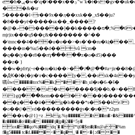
e�h�ݷ�w�\q�\���x��ؿ"w`k�t�x�gv��uk�
��&�sr
5�����l>r��9x��ӆ��xxk��_x$��ju?
�8���yë�����ѭ��_����?
�@�ރ�t�����]��k�����ռ�,%�6r�\j^�-
mjr)ix���ɥ$��ҫ&������� �^��
�\tnnc��4���u�o��>�s�'��ru�ki֪���
����m�%u5��d��vû cm�
�q��(y��r8��rդ���/��z�o�d5)���
��z� }
��w�pfrդ(~r��ru�ki��>�ٚ�˩�@��#a=jir��8�
�Ԫ�l�(�jr�\r�c����[y�,��oxk�4n��
嚆ǜwt����i�tox%��k]*�t\�^�h͵ul�s�6-�š�
�����u�x�����$j��b,�>��8
t}gց���&em���f�^���)����'��
��g���ii��g�ls���*s�$��ke3}
�o��(/�vd���������ջs�:�s�*z2şm
���x�@1}=zہkg.%y������ƽ��m�>�&����^փĉ����s^sw^}m�%�rx���h!
�z����k�o\��|u� �����\j�jp�j2��^5y�
ox���qo%)���dq`� �f*ij0�$m�(�n@a�%m
f�g5���� tc�d.����<� �q�_\� �<�{ɔf���