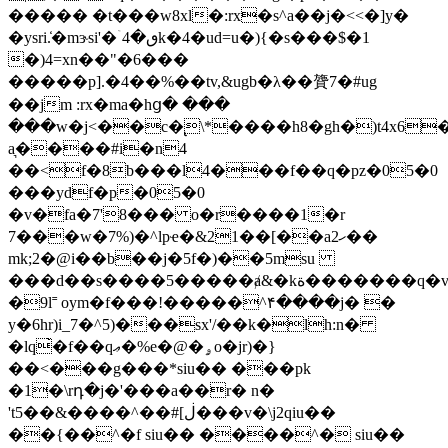
����� �t���w8xl�:rx�s^a��j�<<�]y�
�ysri.̒�mɝsi'�ۤٯ�4k�4�ud=u�){�s���$�1
�)4=xn��"�6���
�����p].�4��%��tv,&ugb�λ��䞄7�#ug
��jm :rx�ma�hց� ���
���w�j<��c�̢\*����h8�gh�)t4x6
a͉����#i�n4
��<f�8b���l4���f��q�pz�05�0
���ydf�p�05�0
�v�fa�7'8��� o�r����1�r
7���w�7%)�^lpҽ�&21��[��a2ހ��
mk;2�@i��b��j�5f�)��5msu
���d��s����5�����ⱥ&�kة�������q�v<�̎jр@:�gax~�|\�i��w�r�>_��;�1/
�9l˭ oym�f���!�����^۴����j� �
y�6hr)i_7�^5)���sx'/��k�lh:n�
�lq̀�f��qޢ�%e�@�ۄo�jr)�}
��<���g���*siu�� ���pk
�1�\rդ�j�'���a��r� n�
't5��&����^��#[ڶ���v�\j2qiu��
��{��^�f siu�� ����^� siu��