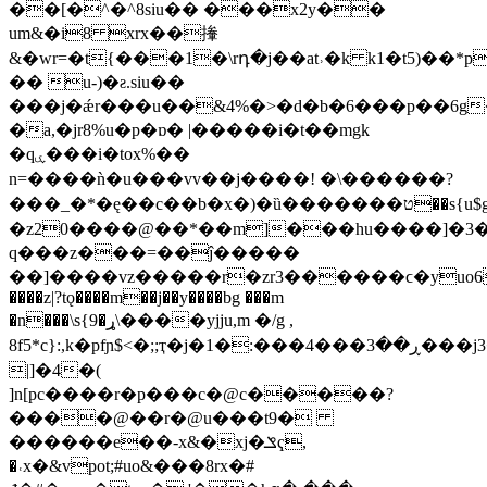
��[�^�^8siu�� ���x2y��
um&�i8 xrx��撪
&�wr=�t{���1�\rդ�j��at˒�k k1�t5)��*
�� u-)�ƨ.siu��
���j�ǽr���u��&4%�>�d�b�6���p��6g
�a,�jr8%u�p�ɒ� |�����i�t��mgk
�qۑ���i�tox%��
n=����ǹ�u���vv��j����! �\������?
���_�*�ę��c��b�x�)�ȕ�������ט��s{u$g?
�z20����@��*��m]���hu����]�3�
q���z���=��ĵ�����
��]����vz�����r�zr3������ϲ�yuo6�
����z|?tǫ����m��j��y����bg ���m
�n���\s{9�ړ\����yjju,m �/g ,
8f5*c}:,k�pfɲ$<�;;ҭ�j�1�:���ڕ��3���4���j3����2f
|]�4�(
]n[pc����r�p���c�@c�����?
����@��r�@u���t9�
������e��-x&�xj�ݏҁ,
�˓x�&vpot;#uo&���8rx�#