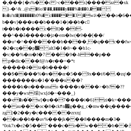
�,ְ���{�s%��c >c���s]����az�xk
}-�^&ہ@z�6o!�\��,�����y���%�t��0,���
�o�u'td�[������h0%�c������3j�wӛ\���o�6�
b��v]���u��b���1�)��b�c
t��b�i����c�8]� �f-
��^��ǡ����z�jz�ҽm�lw(�9��[��/
��u^�^��̍�����h����˷�q��c��fw
�2�cq��p׼ alt3�1�8~� �h1cִ-
�v;��%�m�f�7: ���9�-h��p��
:p�dic���f@/s�r��=�*t
�����4�ƽz�b����!
��$����%�v��œ�5�� 9x��t/6�.�zq
�������u�1�'���u��?
����k�o���unao ����x���>�b?�??
���y�wx埰[wx[d�~���_}
��ҿ�s�᷀�w[�u��7����i�6}zi�k=��
��au���oc�8�ck۴n׏g��g_c�mw��ȵ��������0`p-
zg[�2��y�c�����zrxҵ|
��u��h��av%���jk� ��8����m�3�
˟0ok7x�e2�5��"���c�o�w���h��:b