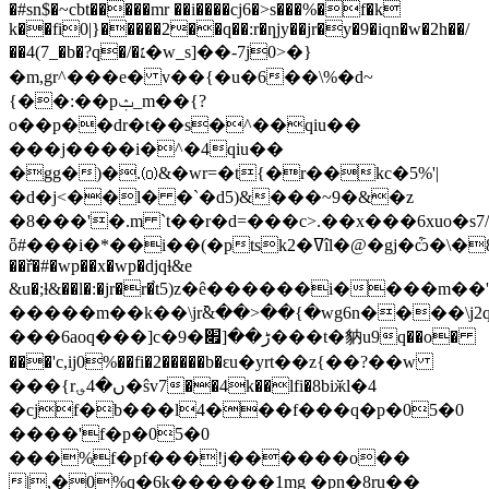
�#sn$�~cbt�����mr ��i����cj6�>s���%�f�k
k��fi0|}�����2��q�
�:r�ƞjy��jr�y�9�iqn�w�2h��/
��4(7_�b�?q�/�׆�w_s]��-7j0>�}
�m,gr^���e� v��{�u�6��\%�ԁ~
{��:��pݑ_m��{?
o��p��dr�t��s�^��qiu��
���j����i�^�4qiu��
�gg�)�.⒪&�wr=�t{�r��kc�5%'|
�d�j<��l� �`�d5)&���~9�&�z
�8���'�.m `t��r�d=���c>.��x���6xuo�s7/
ȫ#���i�*��i��(�ptsk2�ߜîl�@�gj�ѽ�\�8��=�j0���82q�zlk
��ř̑�#�wp��x�wp�djqɫ&e
&u�;ɫ&��l�:�jr�r�֙t5)z�ê������i����
�����m��k��\jr߫&��>��{�wg6n����\j2q
���6aoq���]c�9�ڑ��[׏���t�豽u9q��o�
���'c,ij0%��fi�2�����b�ԑu�yrt��z{��?��w
���{rں�4؈�ŝv7��4k��lfi�8biӂl�4
�cjf�b���l4���f���q�p�05�0
����'f�p�05�0
���%f�pf���!j������o��
|,�0%q�6k������1mg �pn�8ru��