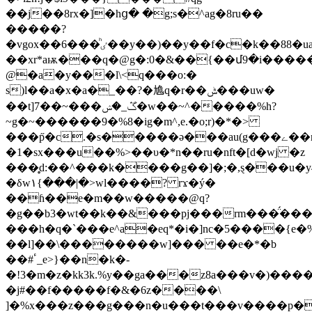
��j��8rx�]�hց� �g;s�^ag�8ru��
�����?
�vgox��ٸ�ͪ��6��y��)��y��f�c�k��88�ua���:����r"��cn���juý���#s6'u��)�oy�olюm�ց��yu���y5��ewюn#��p�ȫ�t�w=�z���w[��p6��r�vd���>��&q�u��t��7��jqc�p�������uo�6"��v
��xr*aѭ���q�@g�:0�&��{��մ9�i����
@�a�y���l\<q���o:�
s)l��a�x�a�_��?�尯 q�r��ݰ���uw�
��t]7��~���ڴ_�ݾ�w��~^�����%h?
~g�~������9�%8�ig�m^,e.�o;r)�*�>
���p̋�c.�s�����ə���au(g���ے��rӄ)�8�����>w_�n�i��h�b��o}
�1�sx���u��%>��υ�*n��ru�nft�[d�wj �z
���̥d:��^���k����g��]�;�,ȿ���u�y4��
�δw۱{���|�>wl����? rϫ�ý�
��ɦ��e�m��w�����@q?
�g��b3�wt��k��&���pj���rm���̈́���
���h�q�`���e^a�eq*�i�]nc�5����{e�
��l]��\��������w]��� ��e�*�b
��#ٴ_e>}��n�k�-
�!3�m�z�kk3k.%y��ga���z8a���v�)����
�j#��f�����f�&�6z����\
]�%x���z���g���n�u���t���v����p�ޫ