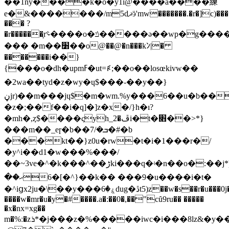
��1ňy����k�o�y1i@����a����練
e�&�������/m5dޛӭ'mw�������.�r�]c)�����ӥw
��� ?
�r������֛r؝����o�ݿ�����ә��wp�g����"�n�o;���,���j��x-1mmj-
��� �m��׸��o@��@�n���kﾝ|�
�������i��}
{���o�dh�upmߓ�ut=ꚯ;��o��losœkivw��
�2wa��tyd�z�wy�ɥ$���-��y��}
ڼjr)��m���jɥ$�m�wm.%y���6��u�b��?
�z�;��f��i�q]�]z�x�/}h�ı?
�mh�,ȥ$����ςyh_2�ڦi�t�׋��>*}
���m��_eɼ�b��ܒ�/7�#�b
���kt��}z0u�rw�t�i�1���
r�/
�y^i��d1�w���%���/
��~3ve�^�k���^��ڑki���q�ʵ�n��o�:��j*)'t<ҁmq���? r)���/geug.%��*yդ(�
�ޙ��{^�]�6�k�� ���9�u����i�t�
�^iցx2ju�\��y���ۼ�6dug�ڐt5)z��w�s��r�u���0j���bc�b {�.�0$�z%-
����w�mr�u�y�#����.a�:��0�,��"cȗ9ru�� �����
�x�nx=xg��
m�%ː�zܪ*�j���z�%�����iwc�i���8lz&�y��]��<'8ڏ�:a����{2