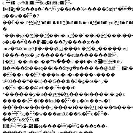
a ��_e>%�i��r]og��t6�e��'-
�w��ջ�5o��n�{�*/y��a��%>����5mի*��z���_�
n��w���?
����ll^u'���lh�z���o����c�
e7��t���їym��c��i��ǒzz
�
"��r�gx�����ɵ�m��`��ݚ�[���.���l
o�a��!
��鿾��u���7y����o;��
mcz�%ԕ5mjy3]f�z��ɥ$[ڶ���b ��_�����aү]
{���ۥ�yx�ݶꌦ�����*�euht������8h.
{�|=��rdk�u��۳&���s"��b�m߶꓌���{/
�i���$r��eq��i��$ryց�u���'��@&θ _��h��
���x.��9���bo�n�z����<����
uѷ03���#��li}��t5��dk�3�g�os�4ٸ�
x�tc�#��@w0��o��v0
*������y�'s��y�̻����i����i�:g�z
�����v�f��kzd��;� p�(w��:w�?
��ٴ��s���r��{;����)���e[jt���%���=�k�e?
��k,��w���am0.8��\k�q��֊
��2u&7y��
�0�i.x�-.����eҩ����)�2���x��-
��i��[*.q�x �li=ғw��\j2qiu��