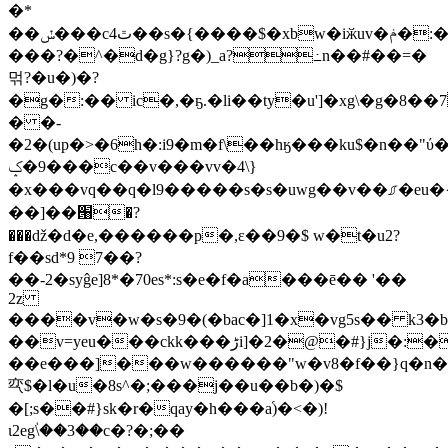
�*
��ݽ���c4ٿ��s�{����$�xbw�iӂuv�ݥ�:�dk��0.
���?�^�d�g}?g�)_a?߸n��#��=�
먺?�u�)�?
�g�:�� ic�,�ҕ.�li��ty�u']�xg\�g�8�
� �-
�2�(up�>�6h�:i9�m�f\��hӄ���ku$�n��"ύ�u����
��9�ݤ�c��v���vv�4\}
�x���vq��q�l9�����s�s�uwg��v��⎎�eu
��]��՘�?
���ǆ�d�e,������p�,ɛ��9�$ w�t�u2?
f��sd*9 7��?
��-2�syĝe]8*�70es*:s�e�f�a���ē�� '��
2z
����v�w�s�9�(�bac�]1�x�vg5s�� k3�
��v=yeu���ckk���ڑi]�2�@�#}j�:�v����������w��|}
��e���]���w������"w�v8�f��}q�n
亪$�l�u�8s^�;���j��u��b�)�$
�[;s��#}sk�r�qay�h���a֜)�<�)!
ι2egؙ\��3��c�?�;��