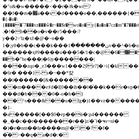
�"o&�w����ִ�<��r�/&�wr?
��f��m�׏a��s�d����ɵ��,������{�ylί�ch=��kk�l�����̿�\k��gyy���q��z�?
�{-�u�\
{�����`7���vz���ŵ�r~��$r�wo�o�y{�a�n�7cz�m"�7���
.�!�h��o�v��г5���:?
y��2>'lz�xl\�@�~n��
1�;yθ�b��c���k���ن�������1v��^�b�u��ٶ���l��v۟b�&ja&y{^�ކ
������ҳ#9����u���5�/1�c�@�׸�6�
��b�"he���|�6)y�������|
����zqo�_e3���w1���2ŷe?]�>i{�kl��
�6r� ���}- s�~��*컃
��i������[&�������
��m����e۶d�l[0��ih��l�͛��k��e�vp�6
���d�b���0�-o�h�}
�� ^s���&��u�fg�)1��vz�������
�1-
�a�����[��$0�ep��ӫ�:p4������
�_��c��t�������r��]z/�`l�ຈv=nl�
�)�e�nm��fø����m@� i�?�f�
�̅� >��q�a�d�:�