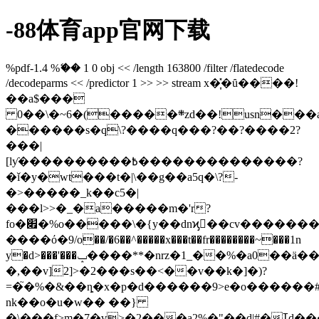
-88体育app官网下载
%pdf-1.4 %ޭ�� 1 0 obj << /length 163800 /filter /flatedecode
/decodeparms << /predictor 1 >> >> stream x�͎̽�ȗ����!
��a$���
0��\�~6�(�����܍zd��!usn���ą��g����c|~�/
������s�q\?����q���?��?����2?
���|
[ӏƴ����������߿��������������?
�ǐ�y�wt���t�|\��g��a5q�\?-
�>�����_k��c5�|
���l>>�_�a�����m�'r?
fo�׏�%o�����\�{y��dnϗٓ��cv�������?
����ό�9/o��/�6��^�����x���t��fr��������~���1n
y�d>���'���ݒ����**�nrz�1_��%�a0��ä���x
�,��v]2]>�2���s��<��v��k�]�)?
=�֮�%�&��ȵ�x�p�d������9>e�o������#
nk��o�u�w�� ��}
�\���f>m�7�v>�2���a2%�"��d|#�ߠȡ�����v~�>r�ֺ���z����|