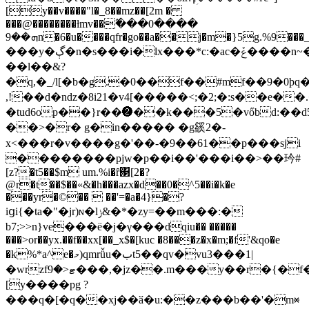
[y��v����"l�_8��mz��[2m �
���@��������ƚmv��߬���0����
ܗ��9n�6�u����qfr�go��a��j�m�}5g.%9���_���d��y��ـk
c:�ac�ݞ����n~�qw��?
���y�ڳ�n�s���i�lx���*
��l��&?
�q,�_/l[�b�g.�0��f��#mf��9�0þq
,ǃ��d�nǳ�8i21�v4[�����<;�2;�:s��e�
�tud6op��}r��❷��k���5�vőbd:��d5e�ΰ4�*�}8���i�ݰhpd
��>�r� g�in����� �g
豀2�-
x<���r�v����g�'��-�9��61��p���sji
��������pjw�p��i��'���i��>��玪#
[z?�t5��$m um.%i�ȓ΃[2�?
@r�t��$��«&�h���azx�d��0�^5��i�k�e
���yr�©��  ��'=�a�4}�?
iցi{�ta�"�jr)ɴ�lݫ&�*�zy=��m���:�
b7;>>n}ve���ё�j�γ���dqiu�� �����
���>or��yx.��f��xx[��_x$�[kuc �8���z�x�m;�f'&qo�e
�k%*a^e�މ)qmrǚu�بt5��qv�vu3���1|
�wrzfޓ<�9���,�jz��.m���y��r�{�f�,c
[y����pg ?
���q�[�q��xj��ӑ�u:��z���b��'�m᰾