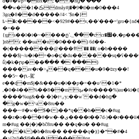
đ�#�wp=�tox�;'��hց� ���
��w��1�ڪidmåy#j�ؔ�9�tl�m�0���4
3goֳ�8��d�����//4< '$n�}
ҍ~�c�����<�929#��v,��'���='gro�{
�=��
{ϣs��l�i�~����ը`._���ccr�׿�,�p���t9l��ޗ��3���dѿ!8pd����}]nǳ�(
]nbc ��ua�n�0����) 6d��-
�(��������@���ߚ`�� ��( o�b����
���$j~/u�i�=�o�ҕ'�du������sq�ʕ���
ّu)�k�րp���߫��� � ���}
����av�r�>ߪ��q���u�9�פzy��!
��5~ �ր.-駕
e��ɖ�m$j�&���u�i��p�=��u^�1�*
,�0�4��%��8��mqޒ�#e����%)au�ki�{��i�`<��đ�#�wp%����^!l�:rx�s^a����?
����%ug&�� �]�t=ٸy;��w`��d�hց�
�g�w�^a�8ru��
���ޟ#�w�$�t)��*q� �h��c�#ug
��z�o���#�w�˞�ی����t��7d-)��r���ii�toy�^)vr�
m�#ug ��j�)�bĉ8ru�� ��q�α� ��#ug
��j�k)�b�8ru�� �����q�)|}�*�#�4
�>i2n!j�$i9���}���#qg