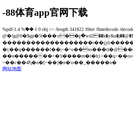
-88体育app官网下载
%pdf-1.4 %ޭ�� 1 0 obj << /length 341822 /filter /flatedecode /d
@�!g@0�$gp�5t���:e��չ�wd2��k�y&u�
�������������������r��ҁƴo������o���ǿ�����ͽ��޾
�|;��q������f��|~�^o��ӿs���t)�@��q
��n�������=�!i����m�r�h}>��q>��o
>��c��4ԧ�n�[~��]�n�\o��_�����n�
网站地图