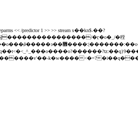
ecodeparms << /predictor 1 >> >> stream x��kn$˖��?
j��@�$Ϳ����������������/�ӷ�o�_/�秷
����:|�������:��o��v}
��t<�<_^_���o����o?������?tz:��q}9����
o������v'��-k�w����<�=?�i��q�