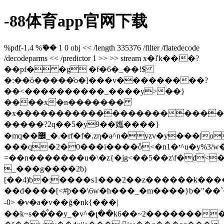
-88体育app官网下载
%pdf-1.4 %ޭ�� 1 0 obj << /length 335376 /filter /flatedecode
/decodeparms << /predictor 1 >> >> stream x�ľk��ʲ�?
��pf� �g �f�6�_��!$
�:��ȍ�����̓o�]���v���������?
��<����������_����y>��}
����x�n�������
�x�����������������������������������y�z�g���
�����?2q��5�y9��孈����}
�mq��߼_�.�rf�f�.zη�a^n�yzv�y���|o���r�������}
���q�2�0���i����ȫ<�nי�1^u�y%3/w��>�w?
=��n�������u�\�z{�jg<��5��z\f�d<
_���g����2b)
[��4)b�;����s1���2��z������k���
��d����[<#ϸ��\6w�h���_�m����}b�"��`
-0> �v�a�v��ğ�nk{���|
��k~s��͒��y_�v^�լ��k6��~2��������