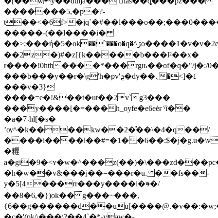
�[��wy��duija��� ias��q̥���pz���
�������5,�p�?-
t��<�6f>�jq`�#��l���o��;���0����3
�����-(��l����i�
��>;���ή�5�ok��`���o�q�^ڒo����1�v�v�2e�v�����7}_���x��r���t����f�f��؃���ׁ���ӧ�w�/!j���!
��2z�)#�z[{k�����b���l²��x�
r����!0hth����*���rgњ��of�q�"/j�:/0�
���b���y��r�\g'h�pv'ܯ�dy��܆�<]�׆
���v�3}
����=e�!&��t�ut��2v`g3���
���y����[�=���h_oyfe�e6eėɍ ˤȉ��
�a�7˴hl[�s�
ʼѹ^�k����kw��2�̎��\�4�q��/
����i����l��#=�1��6��:$�ɉ�g.u�\v�
�糎
a�gi�9�<ʏ�w�^���z(��)�\���zd���
�h�w��v&���j��=���r�u. ��fs��-
y�5[4���rr���y����i�ᱎ�/
��8�6,�})ok�� g���~���,
{6��g������d��uu[����@.�v��:�w;
�c�'(pk^���\?��4`�*-yaw�-