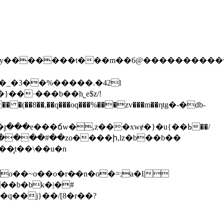
��y�������t���m��6@���������
}��·���b��h˾e$z/!
��e���ճw�,z���xwɇ�}�u{��ߕ��/
�����#��zo����ի,lz�b��b��
y�q��j}��/[8�r��?