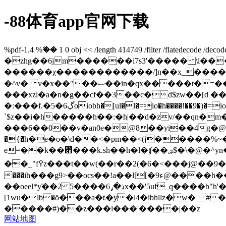
-88体育app官网下载
%pdf-1.4 %ޭ�� 1 0 obj << /length 414749 /filter /flatedecode 
�zhg��6jm������i7s3'����� \
������χ������������/]n��x_�����
�^v�|v�x��"��ސ��in�qx�����t�=����t��ڞ�<��f� ��|9m��������q�_�3��%�����.�42l
���xzl�a�n�g��cf��3��c�d$zw��[d ��
�:���f.�5�6ڲoiobh�[ul�l�=io�h����!��9�)�=iobh�ޮ�?�=�-�'"�mr�y���e5��44��|a�2�}�u:5�c��l�t3=��� �(��8��,��q���oq���%���zv���m��ηtg�-�db-
`$z��i�h�����h��:�h|��d�zv/��qn�
���6��0��v�an0e�@8��y̵i��4g�@^
�{�h�e�o�\d��<�pm��<(j�����%
e=��k��׋���k.sh��h�l�ʧ��ۺ$�\�@�^yn�y�� x��607۫��7�j���5���b���\���rk���̡t��\��u�n
��_"f߉z���t��w(��r��2(�6�<���j@��9�!0ȯ ����z�c��p��d`5�μ
���ih���g9>��ocs��!a��l[[�ء9@����h��q����q��e���38�j~��mb�xm�&�aj|�� o��~o��o�r�̵�n�o�=;a�l|
��oeel*ƴ��2 5����6ذ�ݛx��'5uf_q����b"h'�;��gଘ�,��z k�a_��m&�(��rj��x�y��s,9����b�bk�|�#
[1wu�ӏb�ӫ���a�ȶ�y�l4�ibhllz�w� #
�����#)��z���l���'����|��z
网站地图