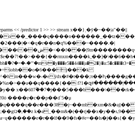
/decodeparms << /predictor 1 >> >> stream x��}ˎ�ȳ�~��|a"��||
l���o��_����q����n������_��tz�
2���|�<�q�r��n�q%���~����.�|
$e��7!��>���{��rmxm����k¸��]�\��6��h�
m�=iobh��o�6���j���k
�hm���w�-�eÿdx�#�t���;π��Ԧ����g��յ�
~�%n�>��a��q����{�� f?1�զ#������|�
�a~ų������e�r��lf��9�fs�#e=��ls�j��s{� �