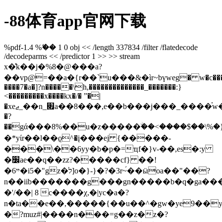
-88体育app官网下载
%pdf-1.4 %ޭ�� 1 0 obj << /length 337834 /filter /flatedecode
/decodeparms << /predictor 1 >> >> stream
x�̽k��j�%8�@���a?
��vp@=��a�{r��`u���&�ìr~bүweg� w�c���
��
��7�a�]?n�����\h,��������������_�������:}
<���������x����kx
�/� ˮ�|
�xeޖ_��n_׏a��8���,e��b���j���_����֗w�ex���s��a���׋�f)?
�?
��gά���8%��u�z�����ۨ��<����$��\%�
�*yίr��l��ϱ^�į���ej {�����-
���\��6yy�b�p�=ҵf�}v-��,es�:y
�׼ae��q��zz?�����cf} ��!
�6ײ�i5�"gz�ל]o�}-}�?�3r~́��ӹoa��"��?
n��iib�������g���gn�����b�q�ga�
�'/��| 8 c����χ,�|yc�a�?
n�ta��e��,�����{��u��^�gw�ye9��y�{��\���ݽ�x\d�ox�2e�u�mk�~���3�q�9��tq�k~�٦���m�
�?muz#|����n���=g��z�z�?