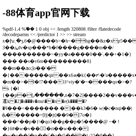
-88体育app官网下载
%pdf-1.4 %ޭ�� 1 0 obj << /length 320808 /filter /flatedecode
/decodeparms << /predictor 1 >> >> stream
x�խˎ�ʒ,6�@����b>�h~�hg��&z�xp5��
3��ܜdv�sp���*h�f����g����m��/
����������>�yy�a����0��˸,�
�÷�1�}
��� ��s�v6m���������8}
��m��ܦo;]o��'�
�{�������qir��x6ܗ�k{��rͤ^�'a�����x��/
�m��>�l�!7���1l^viy�'�~����qo�>�?
s {�l
{
��p�[٫������,n�7�2]����2��v���v�e�y]�r����=�u��ؾ��y�g��\�k��n�=��uo�<ߩ�8]�s�����v���<�y�
䢲k�2]�s���v�mu\��n�e(k����?
�ϥ���<������� �]��k3�6� w|�c�nqi��|
ܞ������=[ȑj|�jt]��9�[7o�}
���^��p�}\�qo3��g��p�5����@ ~� !
�}6 #�w�v���ri��w��;�|
�w�u��]�rs��t`�z�i5��!�l,;22�ϥ��}