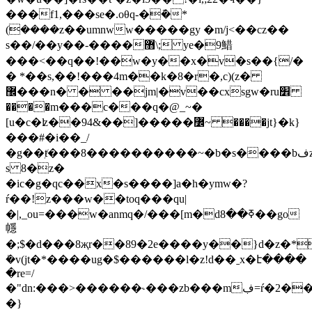
���f1,���se�.oθq-�݇�*
(����z��umnww�����gy �m/j<��cz��
s��/��y��-����޻\; ye�9䱜
���<��q��!��w�y��x�v�s��{/�
� *��s,��!���4m��k�8�r�,c)(z�
޼���n� � ��jm|�v��cxsgԝ�ru׾
����m���c���q�@_~�
[u�c�ʫ��94&��]�����߼~ ����jt}�k}
���#�i��_/
�g��ⱦ���8����������~�b�s����bفz�wvky-
s 8�z�
�ic�g�qc��x�s����]a�h�ymw�?
ŕ��!z���w��toq���qu|
�|,_ou=���w�anmq�/���[m�dߧ��8��go
㡥
�;$�d���8җr��89�2e����y��}d�z�*
ܺ�v(jt�*����ug�$������l�z!d��ˍx�է����
�re=/
�"dn:���>������˞���zb���mڣ=ŕ�2��>��/w`/
�}