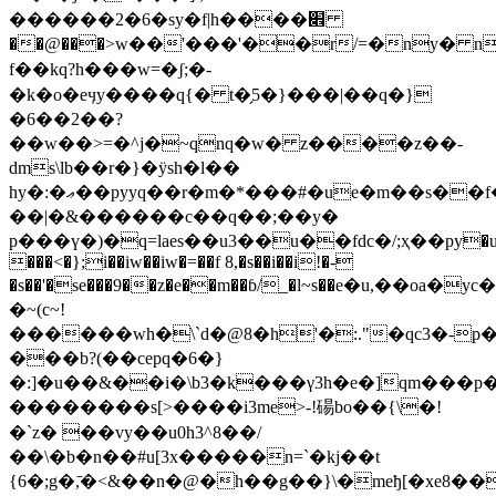
������2�6�sy�f|h����׎
��@���>w��'���'��r/=�ny� n�
f��kq?h���w=�ʃ;�-
�k�o�eӌy����q{� t�̗5�}���|��q�}
�6��2��?
��w��>=�^j�~qnq�w� z����z��-
dms\lb��r�}�ӱsh�l��
hy�:�ޢ��pyyq��r�m�*���#�ue�m��s��f�����um|
��|�&������c��q��;��y�
p���ү�)�q=laes��u3��
u��fdc�/;ҳ��py�u�
���<�};i��iw��iw�=��f 8,�s��i��i!�-
�s��'�se���9��z�e��m��ɓ/_�l~s��е�u,��oa�
�~(c~!
������wh�\`d�@8�h'�:."�qc3�-p���ͭy�s�x�$���yޅ�2��ȼ;��i��^b�7��� >�4��p��o�t��
���b?(��cepq�6�}
�:]�u��&��i�\b3�k���γ3h�e�]qm��
��������s[>����i3me>-!碭bo��{\�!
�`z� ��vy��u0h3^8��/
��\�b�n��#u[3x�����n=`�kj��t
{6�;g�,̄�<&��n�@�h��g��}\�meђ[�xe8