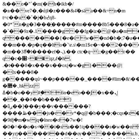
&��o�"`�m(�ih�ikb�/
�ʙ��ve7�,�ά)l�z���&4͡�sӛa��&=n�m
t=c��u�`�j�b߄ƞ8-
�0*`n�g�3���҈�����#m����8b5���8�a�
�`��9z�.1����g��fg�iz�@�a�m�
q�������{�e�iw��nd�b�;7�a�
��m��.�p�q��lto�`\e.s\�m1$ҽ�~��2�����q�#,z���
�m��3ޮ8�l����ef�-,).�� ctc�q~;;�g��ʋ��
q�c�׈>��qz٫f�h,
.�t���8�x���x��oxј�w�g}���@|
�lx���8�
g�����qú~��p�����_����#lim�&\
�܆�޲hkzz|
ߡ�b�o��y#۪�!6n�eo��Ϳ�x��ܢ|
��_��#��b���ׂ}
�ǖږ��]���y��v������?
����ڟ���js�r�v*�q@�b���;�cqs�z�!
�9t݈8�m�wjq�lneo�ơ�7w�!
�0�^��o�s<ͩ��i�sa��!/q����s�w��
��yrj�����9��d��ѹ�������u.b܇� �u�k�r���6�ϗ��v���