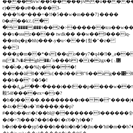
����bvw\��b�����yv�u����
e)���a֍�а���3-
���%�ʷ���=�!f�5��w�m���7}����
0�n��k؉{ �
�r����)���ӵ��2�>������tco��w��
��x�sssz���� twdk�� ��w��9���iq-
��mbq�g�hh)���-y�u<���{힜�"�z�
��3
���g�m��*�s[��qo��y7�q4�!l�_a��s<�s��
m[ �.7v�4gb��zؐ`n���b}�(�żgx�߻ۂ}
�ͪ�װo�ٸ��%[y����!
��u��ȁi8�'�u{��d��i8"6��ag��͹8
��h��" 0�5�!
���d؜�>��ڜ���i��f��p����w��װud�g�ѣ;��
毅54f����ex=�r�?
�h�)����.��������r���"����j�
�4x�f�a�`#l����;��p?
#��b��er\�ć��bl@�������9������۩ǘ�c�
�d�=7i���7��6��i �s'6�? yl��?
b�el����yp5���h��hi�h�5�jbu��'hil�m��b