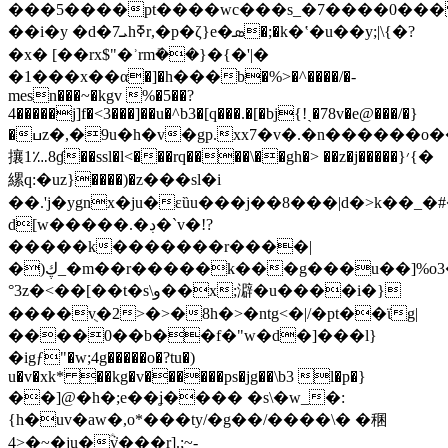
���5����pt����wc���s_�7����0���
��i�y �d�7ܝhߧr,�p�ζ}e�ܣ�;�k�ʽ�u��y;|\{�?
�x� [��rx$"�ʾrmܺ��}�{�'|�
�1���x��α�]�һ���b�%>�^����/�-
mesn���~�kgv %�5��?
4�����j]f�<3���]��u�^b3�[q���.�[�bj{!ˎ�78v�e@���/�}
�ߎz�,�9u�h�v�gp.xx7�v�.�n������o��v�y�d�
攘1؊8ɠ��ssl�l<���rq����\��gh�> ��z�j�����}׳{�
縲q:�uz}����)�z���sl�i
��.'j�ygnx�ju�εȕu���j��8���|d�>k��_�
d[w�����.�ڊ�`v�!?
�����k�������r����|
�)ڮ_�m��r�����k���g���u��]%o3�#j��{�p��2n�ǐ�#jƕ%npսɟm#��h?:
°3z�<��[��t�s\و��x;澼�u����i�}
����vֻ�2>�>�8h�>�ntg<�|/�pt��ϊg|
����0��b��f�"w�d�]���l}
�igƒ"�w;4g�����o�?tu�)
u�v�xk* ��kg�v������ps�jg��\b3 l�p�}
��]@�h�;e��ʝ���� �s\�w_�:
{h�uv�aw�,o*���ty/�g��/����\� �稛
4>�~�ju�ܵؑv���r].;~-