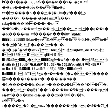
✂��ݭ7_|��|�1k��k�he��x�1�;˿0}
��a.v����6荶��n[�ђȉ�g-
xc�t����bl����[�{lm�yf���/
����>_���� �f�{smxa��v
ѩkq�׮��]����<�x۰
��0۵�\i,ie��ncpn��\����q��a�
�b;����^m_����ո���ǚ8�)��i:
����5n�����8]�ԃm�y% &�zy�]h=6l]�ʠ�'t
���"4^�4��{��e�/
�0�([�`�oժ�kr&k`z9��k ށj^�[�ky_��9�pϫƿ?
����� �"aq��~is�`�
�ls$�/f/h���ڼ�z����ֆg!v�w3�<��ח਴[8�,n����oe�
�%�h �v��1u6��,�.����p���s���2�'p%��3��7��
rn �oa�� �;��6�a��wo�f�=d��)4:7�����oȯ?
�uf���.�=l,ck"'�j�ڃw�z�w��b[�
荽m����<���zf�^��� ��ʦ��|
�1,������ha�me}~�'���,t�kl��^��i�
���m=�q@{^��~k��.�ims�5�cx���>p�
r�l ��&�0mo~x�.� ��cxe�4(�v�.
c�x�ށr
a�����2ą�vuzvf�������tەq�vl��7f_�eyt�ҙ1fl��t�kx��m