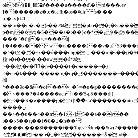
okbӣ{��_�85�s'����u����d\�|rd���.ev
]�����t�z�.e�.a'!h�os�#uhs�'��
p]�kv]׃ci#l
��fn��n�c�e��.%kf�pbo��]�8ݫ����'�-
p�mj�svӽ�5���a�;��}c�*�ڃs�@y�����р�o��x�z��'��խi�reǻt�=9i�ʝow
��� `�fˍĝ�<.=���t|
{�4��x��w�װi����,��vכ���53�q�^��gdgr�q�t����\ze�\w�þ��l���s}
�^�ו��˄x��ó���ubg�r_r���m�s��j)�$��>�w�>���s�
粒u�i��� ��uw�ó*:9
>��z�e�ۓ۪�p\����l �o����~�}
<�eu�k���=����܂/5�rq��������~�����s��d��:oknr%
搚
*���9o�&�of��v_�}=�u�g��������
�<���?�4����aen}��'5-p5���dj}
�<��¾�ϗ����g�^փ��<ӣ'�������uto�5��o'v��rx��_9���oб wy�d7���\���
����ړ\
��>��u��4��m�1;~];5��a��v��
i��:-5��ԥ��f�8��h��}
����q���$i����t��'fop|vdm��&w(7���l
і�-�̦]�� e��b�_�k\̞������eڬ�pd�-