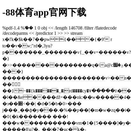
-88体育app官网下载
%pdf-1.4 %ޭ�� 1 0 obj << /length 146708 /filter /flatedecode
/decodeparms << /predictor 1 >> >> stream
x�ľk�$k��7��pw{���{�9' r
to��v�w;"rd�,3yu?
p�������_�������v{_��v=������v?
�}
�>>���������������q�\a@cؿ�׿��?
���}
����������������������v>��n�ӿ
��
��}~��{k������_�|rd����cy�۷�����i\�����y\_ߎ�e�z��t]�=
�l��&e����ǆ=���nk:��w�����4�{r
�з��׋<��| �d�5�b�0>���
j���_��ф�y���.�%��p��[�m�w�zq��i
�0{�k������� ���!
���w�����������vm�1�{5����]�y��u���ڧk���~����i�����w�����a�����5����
�����8\u?�._��|�7�uc�k�-