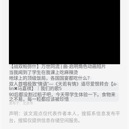
【战双帕弥什】万世同流 | 曲·启明角色动画短片
当我闻到了学生在我课上吃麻辣烫
地球上的顶级饭局，各国国宴都吃什么？
双人首唱极致“情语”—《天若有情》道尽爱恨转合【a-
lin✖马嘉祺】｜我们的歌5
90后都没割过稻子吧，今天带学生体验一下。食物来
之不易，每一粒都应该被珍惜
发布于：北京市
声明：该文观点仅代表作者本人，搜狐系信息发布平
台，搜狐仅提供信息存储空间服务。