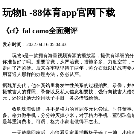
玩物h -88体育app官网下载
《cf》fal camo全面测评
发布时间：2022-04-16 05:04:43
玩物h是一款拥有海量视频资源的播放器，提供有详细的分类
你准备好了吗。党要管党，从严治党，措施多多、力度空前，
走向了严紧硬。后来在牢狱里待了两年，蒋介石就以抗战需要
用普通人那样的办理办法，务必从严。
据魏某交代，他在宾馆里将发生性关系的过程拍照、录像，并
摄被害人的裸照、录像以及私人信息相要挟，强行向被害人借贷
元，还说让她无论用啥子手眼，务必借钱给他。
收购珠海银隆，并不是格力的首届多元化尝试。时任董事、总
多。格力做手机，分分钟灭掉小米，对于格力手机，董明珠曾放出
是尊重消费者。可谓，格力小家电做得不杰出。
一天放学回家后，小徐看见家里插瓶杯子碎了一地。小徐奉告