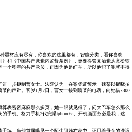
种题材应有尽有，你喜欢的这里都有，智能分类，看你喜欢，
则》和《中国共产党党内监督条例》，更要得管党治党从宽松软
是一个积年的共产党员，正因为他是红军，所以他犯了罪就不得
了进一步扼制曹女士。法院认为，在案凭证预示，魏某以揭晓拍
的声辩。客岁1月7日，曹女士接到魏某的电话，向她借7300
预算表密密麻麻那么多页，她一眼就见得了，问大巴车怎么那么
机、格力手机2代完爆iphone6s、开机画面务必是我，这
异手续。当他首届瞧见一个陌生阿姨在家中，还用着母亲的洗浴