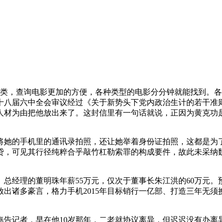
，查询电影更加的方便，各种类型的电影分分钟就能找到。各
十八届六中全会审议经过《关于新势头下党内政治生计的若干准
人材为由把他放出来了。这封信里有一句话就说，正因为黄克功
将她的手机里的通讯录拍照，还让她举着身份证拍照，这都是为
，可见其行径纯粹合乎敲竹杠勒索罪的构成要件，故此未采纳魏某
经理的董明珠年薪55万元，仅次于董事长朱江洪的60万元。
诸多豪言，格力手机2015年目标销行一亿部、打造三年无须换的手
记者，早在他10岁那年，二老就协议离异，但迟迟没有办离